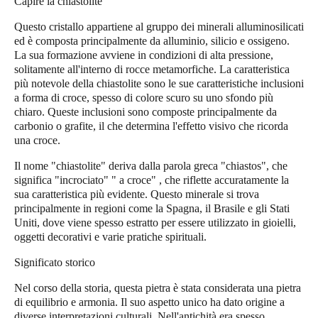
Capire la chiastolite
Questo cristallo appartiene al gruppo dei minerali alluminosilicati
ed è composta principalmente da alluminio, silicio e ossigeno.
La sua formazione avviene in condizioni di alta pressione,
solitamente all'interno di rocce metamorfiche. La caratteristica
più notevole della chiastolite sono le sue caratteristiche inclusioni
a forma di croce, spesso di colore scuro su uno sfondo più
chiaro. Queste inclusioni sono composte principalmente da
carbonio o grafite, il che determina l'effetto visivo che ricorda
una croce.
Il nome "chiastolite" deriva dalla parola greca "chiastos", che
significa "incrociato" " a croce" , che riflette accuratamente la
sua caratteristica più evidente. Questo minerale si trova
principalmente in regioni come la Spagna, il Brasile e gli Stati
Uniti, dove viene spesso estratto per essere utilizzato in gioielli,
oggetti decorativi e varie pratiche spirituali.
Significato storico
Nel corso della storia, questa pietra è stata considerata una pietra
di equilibrio e armonia. Il suo aspetto unico ha dato origine a
diverse interpretazioni culturali. Nell'antichità era spesso