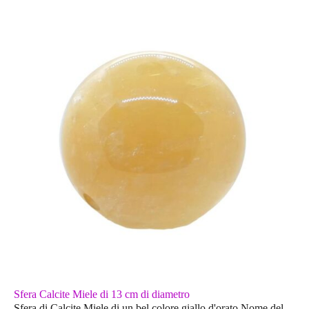
Sfera Calcite Miele di 13 cm di diametro
Sfera di Calcite Miele di un bel colore giallo d'orato.Nome del