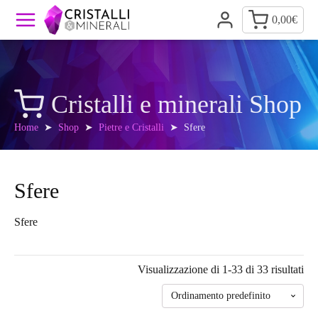
0,00
€
Cristalli e minerali Shop
Home
➤
Shop
➤
Pietre e Cristalli
➤ Sfere
Sfere
Sfere
Visualizzazione di 1-33 di 33 risultati