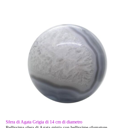
Sfera di Agata Grigia di 14 cm di diametro
Bellissima sfera di Agata grigia con bellissime sfumature