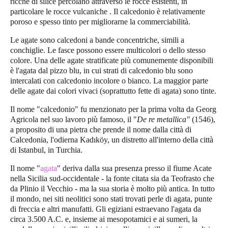
ricche di silice percolano attraverso le rocce esistenti, in
particolare le rocce vulcaniche . Il calcedonio è relativamente
poroso e spesso tinto per migliorarne la commerciabilità.
Le agate sono calcedoni a bande concentriche, simili a
conchiglie. Le fasce possono essere multicolori o dello stesso
colore. Una delle agate stratificate più comunemente disponibili
è l'agata dal pizzo blu, in cui strati di calcedonio blu sono
intercalati con calcedonio incolore o bianco. La maggior parte
delle agate dai colori vivaci (soprattutto fette di agata) sono tinte.
Il nome "calcedonio" fu menzionato per la prima volta da Georg
Agricola nel suo lavoro più famoso, il "
De re metallica"
(1546),
a proposito di una pietra che prende il nome dalla città di
Calcedonia, l'odierna Kadıköy, un distretto all'interno della città
di Istanbul, in Turchia.
Il nome "
agata
" deriva dalla sua presenza presso il fiume Acate
nella Sicilia sud-occidentale - la fonte citata sia da Teofrasto che
da Plinio il Vecchio - ma la sua storia è molto più antica. In tutto
il mondo, nei siti neolitici sono stati trovati perle di agata, punte
di freccia e altri manufatti. Gli egiziani estraevano l'agata da
circa 3.500 A.C. e, insieme ai mesopotamici e ai sumeri, la