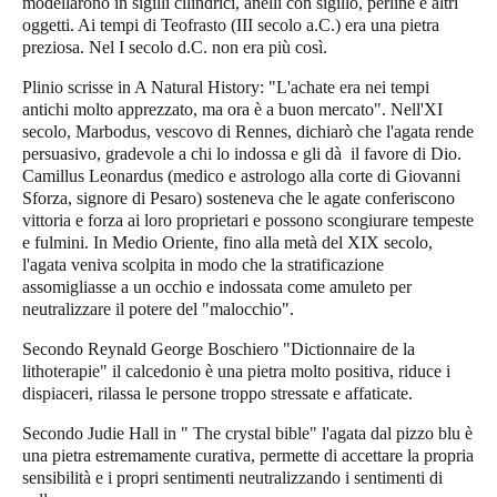
modellarono in sigilli cilindrici, anelli con sigillo, perline e altri
oggetti. Ai tempi di Teofrasto (III secolo a.C.) era una pietra
preziosa. Nel I secolo d.C. non era più così.
Plinio scrisse in A Natural History: "L'achate era nei tempi
antichi molto apprezzato, ma ora è a buon mercato". Nell'XI
secolo, Marbodus, vescovo di Rennes, dichiarò che l'agata rende
persuasivo, gradevole a chi lo indossa e gli dà il favore di Dio.
Camillus Leonardus (medico e astrologo alla corte di Giovanni
Sforza, signore di Pesaro) sosteneva che le agate conferiscono
vittoria e forza ai loro proprietari e possono scongiurare tempeste
e fulmini. In Medio Oriente, fino alla metà del XIX secolo,
l'agata veniva scolpita in modo che la stratificazione
assomigliasse a un occhio e indossata come amuleto per
neutralizzare il potere del "malocchio".
Secondo Reynald George Boschiero "Dictionnaire de la
lithoterapie" il calcedonio è una pietra molto positiva, riduce i
dispiaceri, rilassa le persone troppo stressate e affaticate.
Secondo Judie Hall in " The crystal bible" l'agata dal pizzo blu è
una pietra estremamente curativa, permette di accettare la propria
sensibilità e i propri sentimenti neutralizzando i sentimenti di