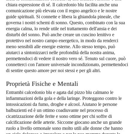
chiara espressione di sé. Il calcedonio blu facilita anche una
comunicazione più elevata con il regno angelico e le nostre
guide spirituali. Si connette e libera la ghiandola pineale, che
governa i nostri schemi di sonno. Questo, combinato con la sua
energia calma, lo rende utile nel trattamento dell'ansia e dei
disturbi del sonno. Può anche creare un cuscino lenitivo e
protettivo nel nostro campo energetico, in modo da renderci
meno sensibili alle energie esterne. Allo stesso tempo, può
aiutarci a sintonizzarci nelle profondità della nostra anima,
permettendoci di vedere il nostro vero sé. Tenuto sul cuore, può
connetterci con l'amore universale incondizionato, permettendoci
di sentire questo amore per noi stessi e per gli altri.
Proprietà Fisiche e Mentali
Entrambi calcedonio blu e agata dal pizzo blu calmano le
infiammazioni della gola e della laringe. Proteggono contro le
intossicazioni da fumo, droghe e alcool. Aiutano le persone
balbuzienti ed è un ottimo coadiuvante nel processo di
cicatrizzazione delle ferite e sono ottime per chi soffre di
calcificazione delle arterie. Siccome giocano anche un grande
ruolo a livello ormonale sono molto utili alle donne che hanno