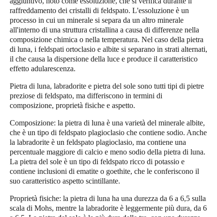
aggiuntivo, noto come essoluzione, che si verifica durante il
raffreddamento dei cristalli di feldspato. L'essoluzione è un
processo in cui un minerale si separa da un altro minerale
all'interno di una struttura cristallina a causa di differenze nella
composizione chimica o nella temperatura. Nel caso della pietra
di luna, i feldspati ortoclasio e albite si separano in strati alternati,
il che causa la dispersione della luce e produce il caratteristico
effetto adularescenza.
Pietra di luna, labradorite e pietra del sole sono tutti tipi di pietre
preziose di feldspato, ma differiscono in termini di
composizione, proprietà fisiche e aspetto.
Composizione: la pietra di luna è una varietà del minerale albite,
che è un tipo di feldspato plagioclasio che contiene sodio. Anche
la labradorite è un feldspato plagioclasio, ma contiene una
percentuale maggiore di calcio e meno sodio della pietra di luna.
La pietra del sole è un tipo di feldspato ricco di potassio e
contiene inclusioni di ematite o goethite, che le conferiscono il
suo caratteristico aspetto scintillante.
Proprietà fisiche: la pietra di luna ha una durezza da 6 a 6,5 ​​sulla
scala di Mohs, mentre la labradorite è leggermente più dura, da 6