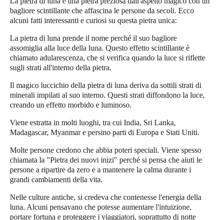
La pietra di luna è una pietra preziosa dall'aspetto magico con un
bagliore scintillante che affascina le persone da secoli. Ecco
alcuni fatti interessanti e curiosi su questa pietra unica:
La pietra di luna prende il nome perché il suo bagliore
assomiglia alla luce della luna. Questo effetto scintillante è
chiamato adularescenza, che si verifica quando la luce si riflette
sugli strati all'interno della pietra.
Il magico luccichio della pietra di luna deriva da sottili strati di
minerali impilati al suo interno. Questi strati diffondono la luce,
creando un effetto morbido e luminoso.
Viene estratta in molti luoghi, tra cui India, Sri Lanka,
Madagascar, Myanmar e persino parti di Europa e Stati Uniti.
Molte persone credono che abbia poteri speciali. Viene spesso
chiamata la "Pietra dei nuovi inizi" perché si pensa che aiuti le
persone a ripartire da zero e a mantenere la calma durante i
grandi cambiamenti della vita.
Nelle culture antiche, si credeva che contenesse l'energia della
luna. Alcuni pensavano che potesse aumentare l'intuizione,
portare fortuna e proteggere i viaggiatori, soprattutto di notte