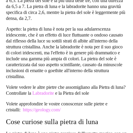
a 6,5. La pietra del sole è la più dura delle tre, con una durezza
da 6,5 ​​a 7. La pietra di luna e la labradorite hanno una gravità
specifica di circa 2,6, mentre la pietra del sole è leggermente più
densa, da 2,7.
Aspetto: la pietra di luna è nota per la sua adularescenza
iridescente, che è un effetto di luce fluttuante o ondoso causato
dal riflesso della luce su sottili strati di albite all'interno della
struttura cristallina. Anche la labradorite è nota per il suo gioco
di colori iridescenti, ma l'effetto è in genere più drammatico e
include una gamma più ampia di colori. La pietra del sole è
caratterizzata dal suo aspetto scintillante, causato da minuscole
inclusioni di ematite o goethite all'interno della struttura
cristallina.
Volete vedere le altre pietre che assomigliano alla Pietra di luna?
Controllate la
Labradorite
e la Pietra del sole
Volete approfondire le vostre conoscenze sulle pietre e
cristalli:
https://geology.com/
Cose curiose sulla pietra di luna