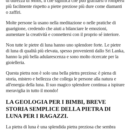
di durezza di Mohs, il che significa che può graffiarsi o rompersi
più facilmente rispetto a pietre preziose più dure come diamanti
o zaffiri.
Molte persone la usano nella meditazione o nelle pratiche di
guarigione, credendo che aiuti a bilanciare le emozioni,
aumentare la creatività e connettersi con il proprio sé interiore.
Non tutte le pietre di luna hanno uno splendore forte. Le pietre
di luna di qualità più elevata, spesso provenienti dallo Sri Lanka,
hanno la più bella adularescenza e sono molto ricercate per la
gioielleria.
Questa pietra non è solo una bella pietra preziosa: è piena di
storia, mistero e bellezza che collega le persone alla natura e
all'energia della luna. Il suo magico splendore continua a ispirare
meraviglia in tutto il mondo!
LA GEOLOGIA PER I BIMBI, BREVE
STORIA SEMPLICE DELLA PIETRA DI
LUNA PER I RAGAZZI.
La pietra di luna è una splendida pietra preziosa che sembra