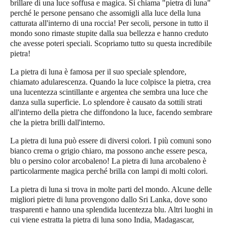
brillare di una luce soffusa e magica. Si chiama "pietra di luna"
perché le persone pensano che assomigli alla luce della luna
catturata all'interno di una roccia! Per secoli, persone in tutto il
mondo sono rimaste stupite dalla sua bellezza e hanno creduto
che avesse poteri speciali. Scopriamo tutto su questa incredibile
pietra!
La pietra di luna è famosa per il suo speciale splendore,
chiamato adularescenza. Quando la luce colpisce la pietra, crea
una lucentezza scintillante e argentea che sembra una luce che
danza sulla superficie. Lo splendore è causato da sottili strati
all'interno della pietra che diffondono la luce, facendo sembrare
che la pietra brilli dall'interno.
La pietra di luna può essere di diversi colori. I più comuni sono
bianco crema o grigio chiaro, ma possono anche essere pesca,
blu o persino color arcobaleno! La pietra di luna arcobaleno è
particolarmente magica perché brilla con lampi di molti colori.
La pietra di luna si trova in molte parti del mondo. Alcune delle
migliori pietre di luna provengono dallo Sri Lanka, dove sono
trasparenti e hanno una splendida lucentezza blu. Altri luoghi in
cui viene estratta la pietra di luna sono India, Madagascar,