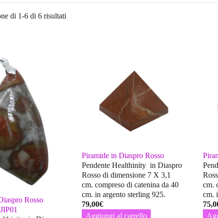
ne di 1-6 di 6 risultati
Piramide in Diaspro Rosso
Pira
Pendente Healthinity in Diaspro
Pend
Rosso di dimensione 7 X 3,1
Ross
cm. compreso di catenina da 40
cm. 
cm. in argento sterling 925.
cm. i
 Diaspro Rosso
79,00
€
75,0
RJIP01
Aggiungi al carrello
Agg