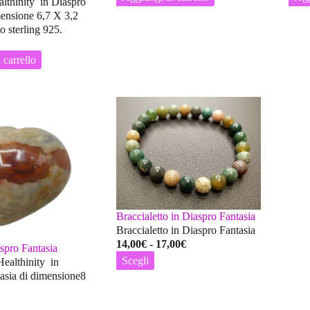
lthinity in Diaspro
ensione 6,7 X 3,2
o sterling 925.
 carrello
Braccialetto in Diaspro Fantasia
Braccialetto in Diaspro Fantasia
Fascia
14,00
€
-
17,00
€
spro Fantasia
di
Scegli
Healthinity in
prezzo:
Questo
asia di dimensione8
da
prodotto
14,00€
ha