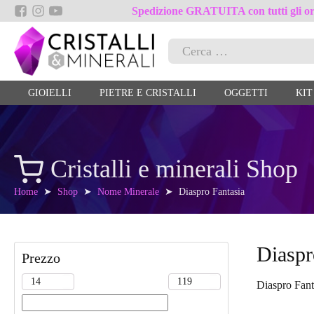
Spedizione GRATUITA con tutti gli ord
Ricerca
per:
GIOIELLI
PIETRE E CRISTALLI
OGGETTI
KIT
Cristalli e minerali Shop
Home
➤
Shop
➤
Nome Minerale
➤ Diaspro Fantasia
Diaspr
Prezzo
Diaspro Fant