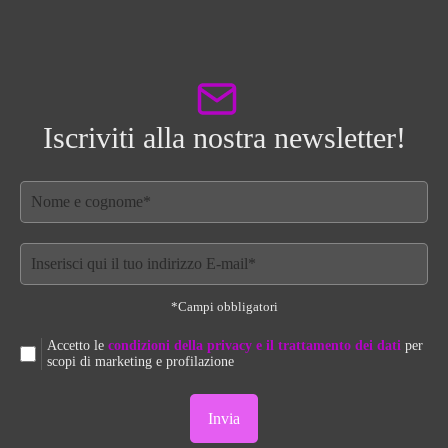
opzioni
possono
essere
scelte
nella
pagina
Iscriviti alla nostra newsletter!
del
prodotto
*Campi obbligatori
Accetto le
condizioni della privacy e il trattamento dei dati
per
scopi di marketing e profilazione