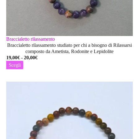
Braccialetto rilassamento
Braccialetto rilassamento studiato per chi a bisogno di Rilassarsi
composto da Ametista, Rodonite e Lepidolite
Fascia
19,00
€
-
20,00
€
di
Scegli
prezzo:
Questo
da
prodotto
19,00€
ha
a
più
20,00€
varianti.
Le
opzioni
possono
essere
scelte
nella