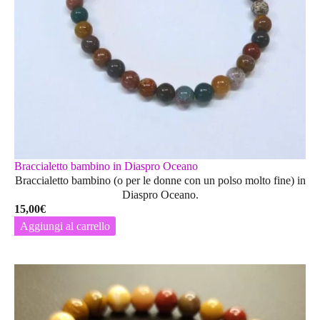
pagina
del
prodotto
Braccialetto bambino in Diaspro Oceano
Braccialetto bambino (o per le donne con un polso molto fine) in
Diaspro Oceano.
15,00
€
Aggiungi al carrello