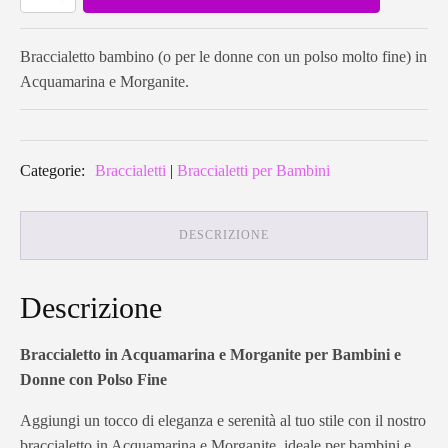
in
Acquamarina
e
Morganite
Braccialetto bambino (o per le donne con un polso molto fine) in
quantità
Acquamarina e Morganite.
Categorie:
Braccialetti
|
Braccialetti per Bambini
DESCRIZIONE
Descrizione
Braccialetto in Acquamarina e Morganite per Bambini e
Donne con Polso Fine
Aggiungi un tocco di eleganza e serenità al tuo stile con il nostro
braccialetto in Acquamarina e Morganite, ideale per bambini e