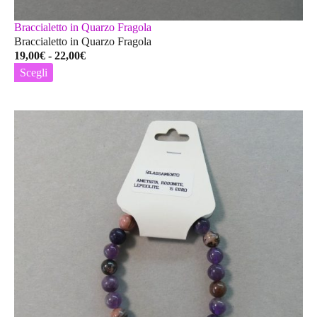
Braccialetto in Quarzo Fragola
Braccialetto in Quarzo Fragola
Fascia
19,00
€
-
22,00
€
di
Scegli
prezzo:
Questo
da
prodotto
19,00€
ha
a
più
22,00€
varianti.
Le
opzioni
possono
essere
scelte
nella
pagina
del
prodotto