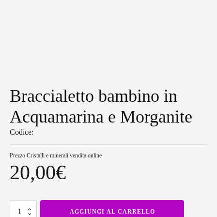
Braccialetto bambino in
Acquamarina e Morganite
Codice:
Prezzo
Cristalli e minerali vendita online
20,00
€
Braccialetto
AGGIUNGI AL CARRELLO
bambino