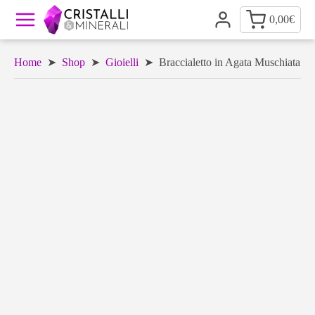
0,00
€
Home
➤
Shop
➤
Gioielli
➤ Braccialetto in Agata Muschiata