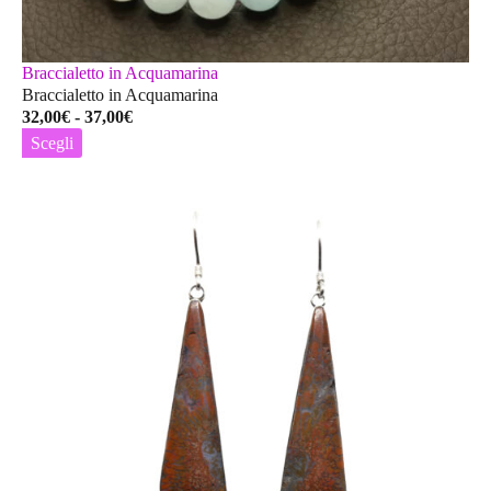
Braccialetto in Acquamarina
Braccialetto in Acquamarina
Fascia
32,00
€
-
37,00
€
di
Scegli
prezzo:
Questo
da
prodotto
32,00€
ha
a
più
37,00€
varianti.
Le
opzioni
possono
essere
scelte
nella
pagina
del
prodotto