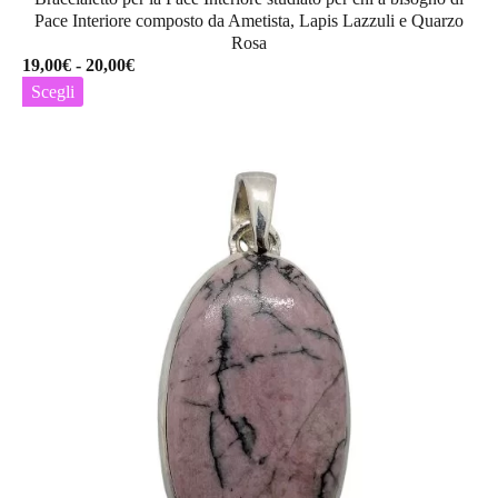
Pace Interiore composto da Ametista, Lapis Lazzuli e Quarzo
Rosa
Fascia
19,00
€
-
20,00
€
di
Scegli
prezzo:
Questo
da
prodotto
19,00€
ha
a
più
20,00€
varianti.
Le
opzioni
possono
essere
scelte
nella
pagina
del
prodotto