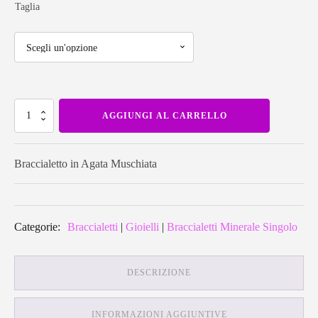
di
Taglia
prezzo:
da
Braccialetto
14,00€
AGGIUNGI AL CARRELLO
in
Agata
Muschiata
quantità
a
Braccialetto in Agata Muschiata
17,00€
Categorie:
Braccialetti
|
Gioielli
|
Braccialetti Minerale Singolo
DESCRIZIONE
INFORMAZIONI AGGIUNTIVE