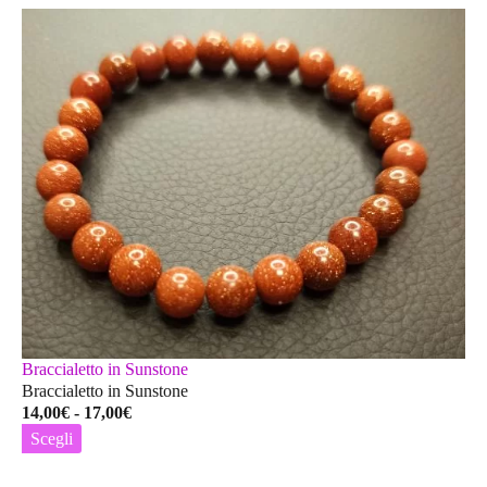
Braccialetto in Sunstone
Braccialetto in Sunstone
Fascia
14,00
€
-
17,00
€
di
Scegli
prezzo:
Questo
da
prodotto