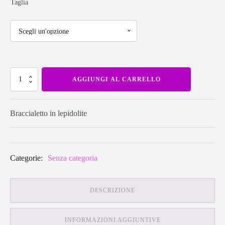
di
Taglia
prezzo:
da
Braccialetto
19,00€
AGGIUNGI AL CARRELLO
in
lepidolite
quantità
a
Braccialetto in lepidolite
22,00€
Categorie:
Senza categoria
DESCRIZIONE
INFORMAZIONI AGGIUNTIVE