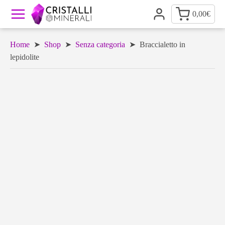
0,00
€
Home
➤
Shop
➤
Senza categoria
➤ Braccialetto in
lepidolite