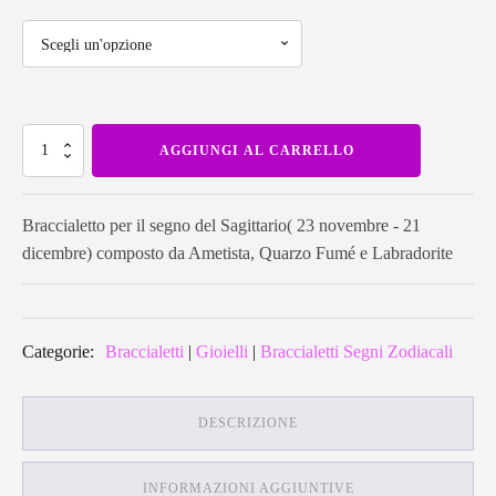
prezzo:
da
Braccialetto
24,00€
AGGIUNGI AL CARRELLO
per
il
segno
del
a
Sagittario
Braccialetto per il segno del Sagittario( 23 novembre - 21
quantità
dicembre) composto da Ametista, Quarzo Fumé e Labradorite
27,00€
Categorie:
Braccialetti
|
Gioielli
|
Braccialetti Segni Zodiacali
DESCRIZIONE
INFORMAZIONI AGGIUNTIVE