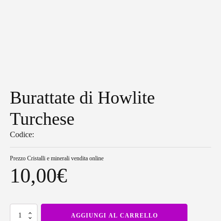
Burattate di Howlite
Turchese
Codice:
Prezzo
Cristalli e minerali vendita online
10,00
€
Burattate
AGGIUNGI AL CARRELLO
di