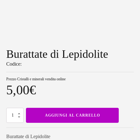
Burattate di Lepidolite
Codice:
Prezzo
Cristalli e minerali vendita online
5,00
€
Burattate
AGGIUNGI AL CARRELLO
di
Lepidolite
quantità
Burattate di Lepidolite