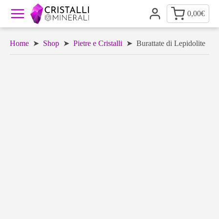
0,00
€
Home
➤
Shop
➤
Pietre e Cristalli
➤ Burattate di Lepidolite