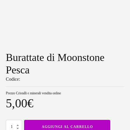
Burattate di Moonstone
Pesca
Codice:
Prezzo
Cristalli e minerali vendita online
5,00
€
Burattate
AGGIUNGI AL CARRELLO
di