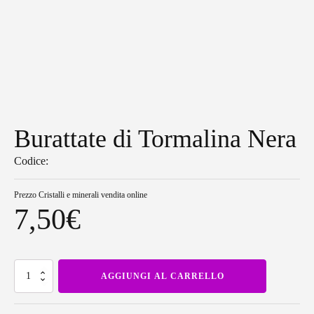
Burattate di Tormalina Nera
Codice:
Prezzo
Cristalli e minerali vendita online
7,50
€
Burattate
AGGIUNGI AL CARRELLO
di
Tormalina
Nera
quantità