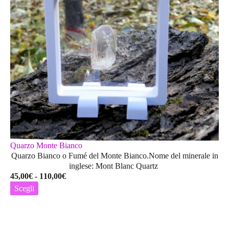
Quarzo Monte Bianco
Quarzo Bianco o Fumé del Monte Bianco.Nome del minerale in
inglese: Mont Blanc Quartz
Fascia
45,00
€
-
110,00
€
di
Scegli
prezzo:
Questo
da
prodotto
45,00€
ha
a