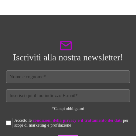
più
110,00€
varianti.
Le
opzioni
possono
essere
scelte
nella
pagina
Iscriviti alla nostra newsletter!
del
prodotto
*Campi obbligatori
Accetto le
condizioni della privacy e il trattamento dei dati
per
scopi di marketing e profilazione