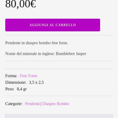
80,00
€
Pendente
AGGIUNGI AL CARRELLO
in
diaspro
bombo
free
form
Pendente in diaspro bombo free form.
BBP18
quantità
Nome del minerale in inglese: Bumblebee Jasper
Forma:
Free Form
Dimensione:
3,5 x 2,5
Peso:
8,4 gr
Categorie:
Pendenti
|
Diaspro Bombo