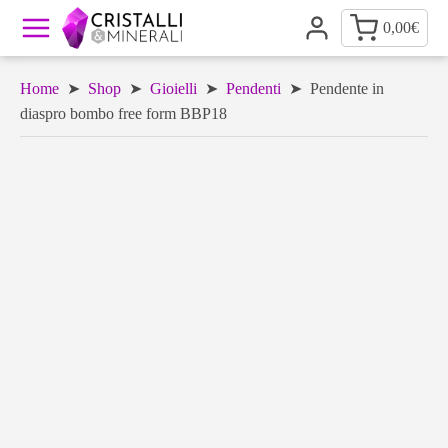
0,00
€
Home
➤
Shop
➤
Gioielli
➤
Pendenti
➤ Pendente in
diaspro bombo free form BBP18