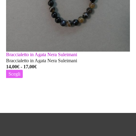
Braccialetto in Agata Nera Suleimani
Braccialetto in Agata Nera Suleimani
Fascia
14,00
€
-
17,00
€
di
Scegli
prezzo:
Questo
da
prodotto
14,00€
ha
a
più
17,00€
varianti.
Le
opzioni
possono
essere
scelte