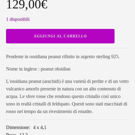
129,00
€
1 disponibili
Pendente
AGGIUNGI AL CARRELLO
in
ossidiana
peanut
PEOPE03
quantità
Pendente in ossidiana peanut rifinito in argento sterling 925.
Nome in inglese : peanut obsidian
L'ossidiana peanut (arachidi) è una varietà di perlite e di un vetro
vulcanico amorfo presente in natura con un alto contenuto di
acqua. Le sfere rosse che rendono questo cristallo così unico
sono in realtà cristalli di feldspato. Questi sono stati macchiati di
rosso nel tempo da un rivestimento di ematite.
Dimensione:
4 x 4,1
Peso:
12,2