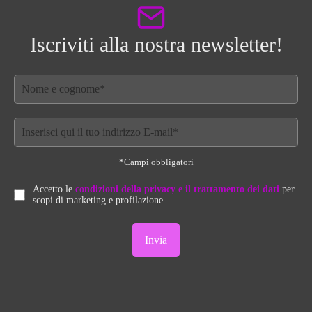
nella
pagina
Iscriviti alla nostra newsletter!
del
prodotto
*Campi obbligatori
Accetto le
condizioni della privacy e il trattamento dei dati
per
scopi di marketing e profilazione