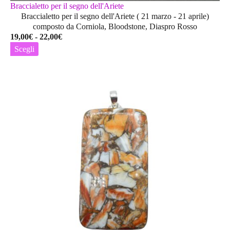
Braccialetto per il segno dell'Ariete
Braccialetto per il segno dell'Ariete ( 21 marzo - 21 aprile)
composto da Corniola, Bloodstone, Diaspro Rosso
Fascia
19,00
€
-
22,00
€
di
Scegli
prezzo:
Questo
da
prodotto
19,00€
ha
a
più
22,00€
varianti.
Le
opzioni
possono
essere
scelte
nella
pagina
del
prodotto