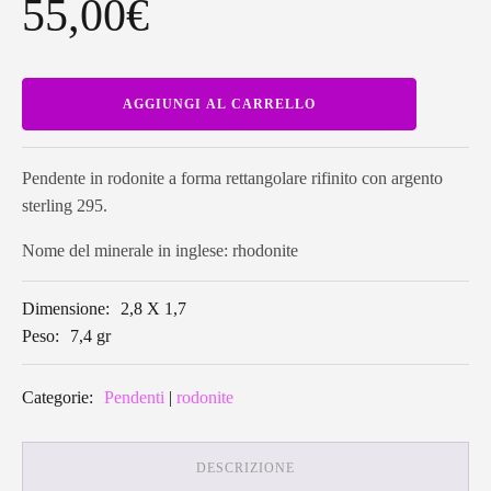
55,00
€
Pendente
AGGIUNGI AL CARRELLO
in
rodonite
a
forma
rettangolare
Pendente in rodonite a forma rettangolare rifinito con argento
RODP03
sterling 295.
quantità
Nome del minerale in inglese: rhodonite
Dimensione:
2,8 X 1,7
Peso:
7,4 gr
Categorie:
Pendenti
|
rodonite
DESCRIZIONE