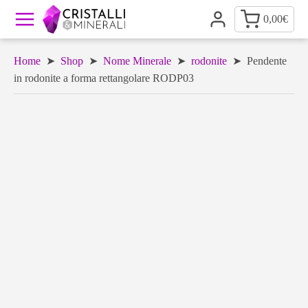
0,00
€
Home
➤
Shop
➤
Nome Minerale
➤
rodonite
➤ Pendente
in rodonite a forma rettangolare RODP03