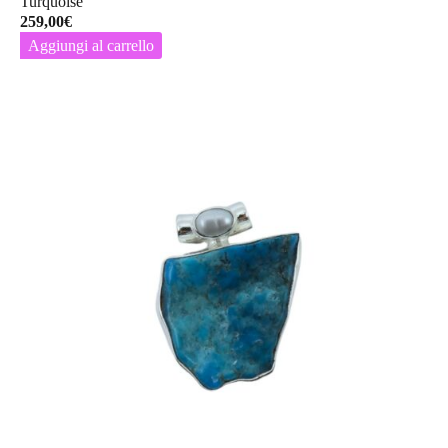
Turquoise
259,00
€
Aggiungi al carrello