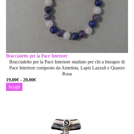
Braccialetto per la Pace Interiore
Braccialetto per la Pace Interiore studiato per chi a bisogno di
Pace Interiore composto da Ametista, Lapis Lazzuli e Quarzo
Rosa
Fascia
19,00
€
-
20,00
€
di
Scegli
prezzo:
Questo
da
prodotto
19,00€
ha
a
più
20,00€
varianti.
Le
opzioni