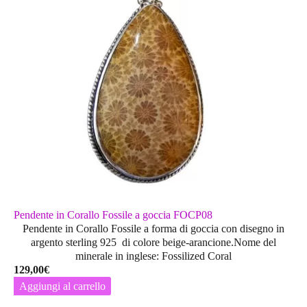
possono
essere
scelte
nella
pagina
del
prodotto
Pendente in Corallo Fossile a goccia FOCP08
Pendente in Corallo Fossile a forma di goccia con disegno in
argento sterling 925 di colore beige-arancione.Nome del
minerale in inglese: Fossilized Coral
129,00
€
Aggiungi al carrello