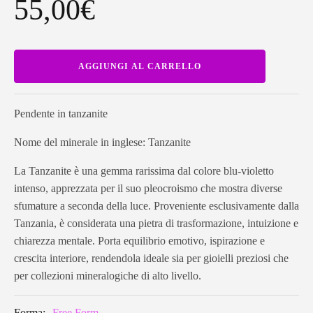
55,00
€
Pendente
AGGIUNGI AL CARRELLO
in
tanzanite
TANP12
quantità
Pendente in tanzanite
Nome del minerale in inglese: Tanzanite
La Tanzanite è una gemma rarissima dal colore blu-violetto
intenso, apprezzata per il suo pleocroismo che mostra diverse
sfumature a seconda della luce. Proveniente esclusivamente dalla
Tanzania, è considerata una pietra di trasformazione, intuizione e
chiarezza mentale. Porta equilibrio emotivo, ispirazione e
crescita interiore, rendendola ideale sia per gioielli preziosi che
per collezioni mineralogiche di alto livello.
Forma:
Free Form