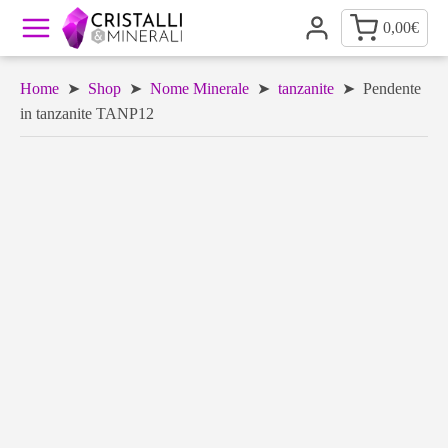
0,00
€
Home
➤
Shop
➤
Nome Minerale
➤
tanzanite
➤ Pendente
in tanzanite TANP12