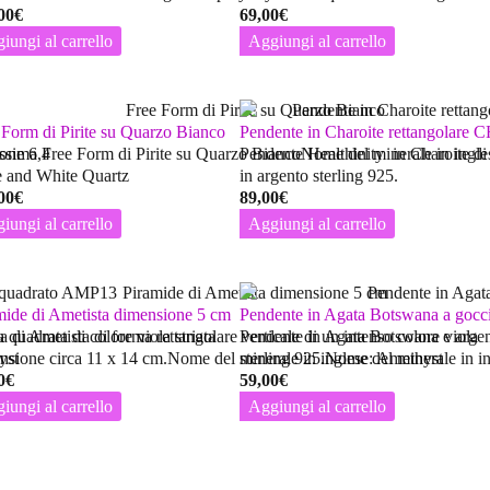
00
€
69,00
€
iungi al carrello
Aggiungi al carrello
 Form di Pirite su Quarzo Bianco
Pendente in Charoite rettangolare
one 6,4
issima Free Form di Pirite su Quarzo BiancoNome del minerale in ingle
Pendente Healthinity in Charoite di
te and White Quartz
in argento sterling 925.
00
€
89,00
€
iungi al carrello
Aggiungi al carrello
mide di Ametista dimensione 5 cm
Pendente in Agata Botswana a goc
quadrata di colore viola striata
 di Ametista di forma rettangolare verticale di un intenso colore viola
Pendente in Agata Botswana e argen
yst
nsione circa 11 x 14 cm.Nome del minerale in inglese: Amethyst
sterling 925.Nome del minerale in 
0
€
59,00
€
iungi al carrello
Aggiungi al carrello