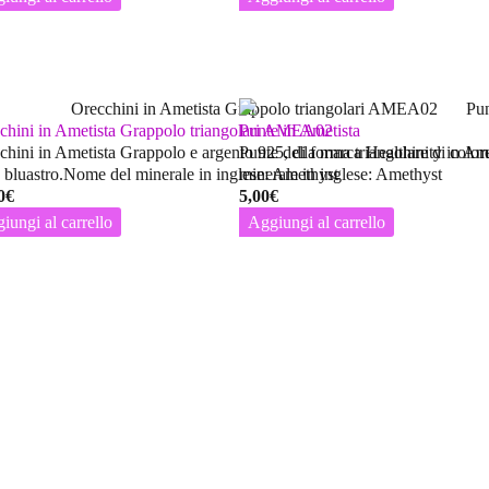
chini in Ametista Grappolo triangolari AMEA02
Punte in Ametista
chini in Ametista Grappolo e argento 925, di forma triangolare di color
Punte della marca Healthinity in Am
a bluastro.Nome del minerale in inglese: Amethyst
minerale in inglese: Amethyst
0
€
5,00
€
iungi al carrello
Aggiungi al carrello