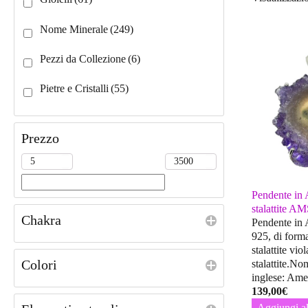
Nome Minerale
(249)
Pezzi da Collezione
(6)
Pietre e Cristalli
(55)
Prezzo
Pendente in A
stalattite A
Chakra
Pendente in 
925, di forma
stalattite vio
Colori
stalattite.No
inglese: Ame
139,00
€
Aggiungi al