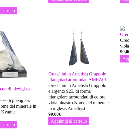
 carrello
Orec
Orec
viol
99,0
Agg
Orecchini in Ametista Grappolo
triangolari arrotondati AMEA01
Orecchini in Ametista Grappolo
ase di plexiglass
e argento 925, di forma
triangolare arrotondati di colore
ase di plexiglass
viola bluastro.Nome del minerale
Nome del minerale in
in inglese: Amethyst
e Kyanite
99,00
€
Aggiungi al carrello
 carrello