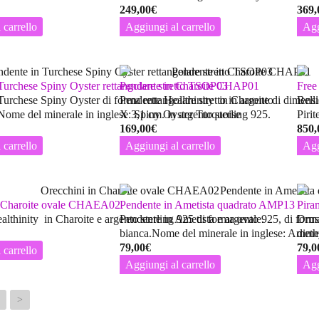
249,00
€
369,
 carrello
Aggiungi al carrello
Agg
Turchese Spiny Oyster rettangolare stretto TSOP03
Pendente in Charoite CHAP01
Free
urchese Spiny Oyster di forma rettangolare stretto in argento
Pendente Healthinity in Charoite di dimensi
Bell
.Nome del minerale in inglese: Spiny Oyster Turquoise
X 3,1 cm. in argento sterling 925.
Piri
169,00
€
850,
 carrello
Aggiungi al carrello
Agg
n Charoite ovale CHAEA02
Pendente in Ametista quadrato AMP13
Pira
lthinity in Charoite e argento sterling 925 di forma ovale.
Pendente in Ametista e argento 925, di forma 
Drusa
bianca.Nome del minerale in inglese: Ameth
dime
79,00
€
79,0
 carrello
Aggiungi al carrello
Agg
>