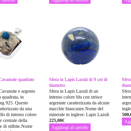
Cavansite quadrato
Sfera in Lapis Lazuli di 9 cm di
Sfer
diametro
diam
Cavansite e argento
Sfera in Lapis Lazuli di un
Sfer
 quadrata, in
intenso colore blu con strisce
inten
ling 925. Questo
argentate caratterizzata da alcune
arge
ratterizzato da una
macchie biancastre.Nome del
ingl
allo di intenso colore
minerale in inglese: Lapis Lazuli
500,
e centrale della
225,00
€
Agg
ce di stilbite.Nome
Aggiungi al carrello