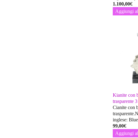
1.100,00
€
Aggiungi al
Kianite con b
trasparente 3
Cianite con b
trasparente.
inglese: Blu
99,00
€
Aggiungi al