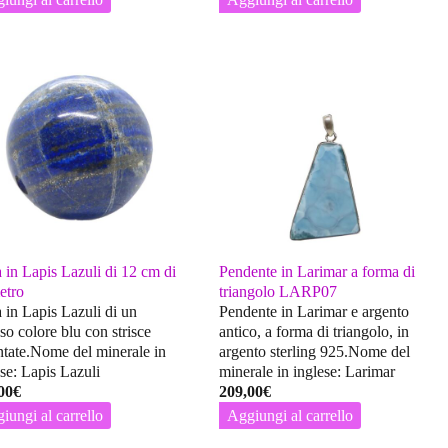
a in Lapis Lazuli di 12 cm di
Pendente in Larimar a forma di
etro
triangolo LARP07
a in Lapis Lazuli di un
Pendente in Larimar e argento
so colore blu con strisce
antico, a forma di triangolo, in
ntate.Nome del minerale in
argento sterling 925.Nome del
ese: Lapis Lazuli
minerale in inglese: Larimar
00
€
209,00
€
iungi al carrello
Aggiungi al carrello