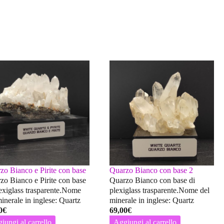
zo Bianco e Pirite con base
Quarzo Bianco con base 2
zo Bianco e Pirite con base
Quarzo Bianco con base di
lexiglass trasparente.Nome
plexiglass trasparente.Nome del
minerale in inglese: Quartz
minerale in inglese: Quartz
0
€
69,00
€
iungi al carrello
Aggiungi al carrello