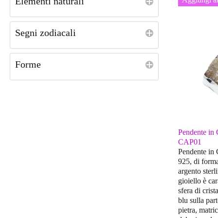
Elementi naturali
Segni zodiacali
Forme
Pendente in 
CAP01
Pendente in 
925, di forma
argento ster
gioiello è ca
sfera di crist
blu sulla part
pietra, matri