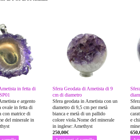
metista in fetta di
Sfera Geodata di Ametista di 9
Sfer
MSP01
cm di diametro
diam
Ametista e argento
Sfera geodata in Ametista con un
Sfer
 ovale in fetta di
diametro di 9,5 cm per metà
diam
la con matrice di
bianca e metà di un pallido
carat
me del minerale in
colore viola.Nome del minerale
e ch
thyst
in inglese: Amethyst
mine
250,00
€
650,
 carrello
Aggiungi al carrello
Agg