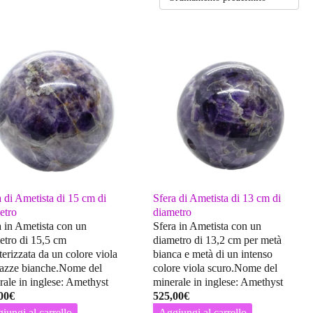
a di Ametista di 15 cm di
Sfera di Ametista di 13 cm di
etro
diametro
a in Ametista con un
Sfera in Ametista con un
etro di 15,5 cm
diametro di 13,2 cm per metà
terizzata da un colore viola
bianca e metà di un intenso
iazze bianche.Nome del
colore viola scuro.Nome del
rale in inglese: Amethyst
minerale in inglese: Amethyst
00
€
525,00
€
iungi al carrello
Aggiungi al carrello