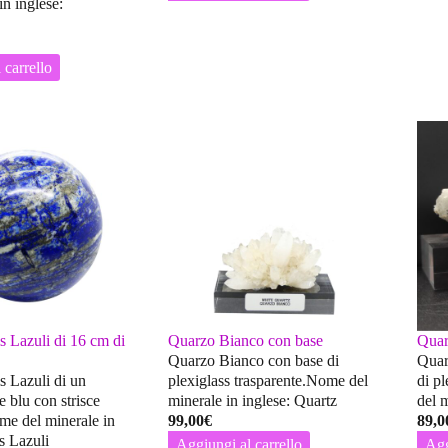
in inglese:
 carrello
s Lazuli di 16 cm di
Quarzo Bianco con base
Quar
Quarzo Bianco con base di
Quar
s Lazuli di un
plexiglass trasparente.Nome del
di p
e blu con strisce
minerale in inglese: Quartz
del 
me del minerale in
99,00
€
89,0
s Lazuli
Aggiungi al carrello
Agg