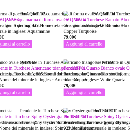
ia AQMP/03
ente in Acquamarina di forma ovale AQMP/04
Orecchini in Turchese Ramato Blu
n argento sterling 925.Nome del
ente in Aquamarina di forma ovale in argento sterling 925.Nome del
Orecchini in Turchese Ramato Blu o
rale in inglese: Aquamarine
Copper Turquoise
0
€
79,00
€
iungi al carrello
Aggiungi al carrello
ente in Turchese Americano triangolare ATP01
Pendente in Quarzo Bianco ovale 
 in argento sterling 925.Nome del
ente in Turchese Americano di forma triangolare in argento sterling
Pendente in Quarzo Bianco di forma
Nome del minerale in inglese: American Copper
minerale in inglese: White Quartz
0
€
79,00
€
iungi al carrello
Aggiungi al carrello
ente in Turchese Spiny Oyster grande TSOP01
Pendente in Turchese Spiny Oyster
ola dimensione circa 25 x 10 cm.Nome
ente in Turchese Spiny Oyster di forma rettangolare in argento sterling
Pendente in Turchese Spiny Oyster a 
Nome del minerale in inglese: Spiny Oyster Turquoise
925.Nome del minerale in inglese: 