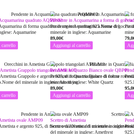
 Acquamarina quadrato AQMP/02
Pendente in Acquamarina a forma di gocc
Pend
Aquamarina di forma quadrata in argento sterling 925.Nome del
Pendente in Aquamarina a forma di goccia i
Pend
inglese: Aquamarine
minerale in inglese: Aquamarine
mine
89,00
€
79,0
 carrello
Aggiungi al carrello
Agg
n Ametista Grappolo triangolari AMEA03
Pendente in Quarzo Bianco ovale QBP01
Pend
 Ametista Grappolo e argento 925, di forma triangolare di colore
Pendente in Quarzo Bianco di forma rotonda
Pend
ro.Nome del minerale in inglese: Amethyst
minerale in inglese: White Quartz
925.
89,00
€
95,0
 carrello
Aggiungi al carrello
Agg
 Ametista ovale AMP09
Scettro di Ametista
Pend
Ametista e argento 925, di forma ovaleNome del minerale in inglese:
Scettro di Ametista di un intenso colore vi
Pend
del minerale in inglese: Amethyst
925.