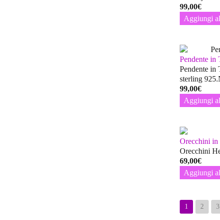
99,00
€
Aggiungi al
Pendente in 
Pendente in T
sterling 925
99,00
€
Aggiungi al
Orecchini i
Orecchini Hea
69,00
€
Aggiungi al
1
2
3