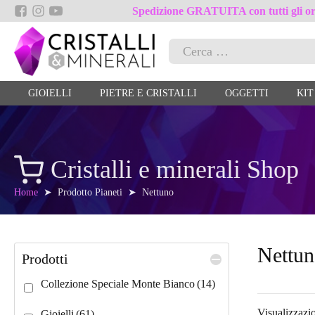
Spedizione GRATUITA con tutti gli ord
Ricerca
per:
GIOIELLI
PIETRE E CRISTALLI
OGGETTI
KIT
Cristalli e minerali Shop
Home
➤ Prodotto Pianeti ➤ Nettuno
Nettu
Prodotti
Collezione Speciale Monte Bianco
(14)
Visualizzazio
Gioielli
(61)