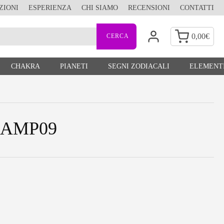
ZIONI
ESPERIENZA
CHI SIAMO
RECENSIONI
CONTATTI
0,00
€
CHAKRA
PIANETI
SEGNI ZODIACALI
ELEMENTI
le AMP09