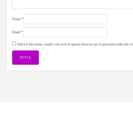
Nome
*
Email
*
Salva il mio nome, email e sito web in questo browser per la prossima volta che 