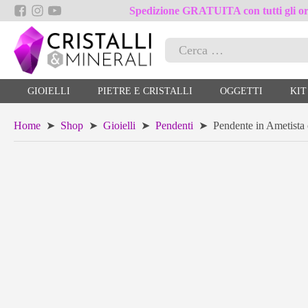
Spedizione GRATUITA con tutti gli ord
Ricerca
per:
GIOIELLI
PIETRE E CRISTALLI
OGGETTI
KIT
Home
➤
Shop
➤
Gioielli
➤
Pendenti
➤ Pendente in Ametista