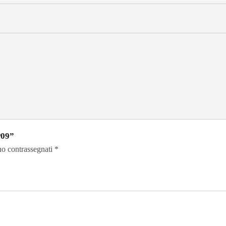
P09”
no contrassegnati
*