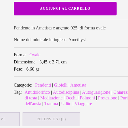
Pendente
AGGIUNGI AL CARRELLO
in
Ametista
ovale
AMP09
quantità
Pendente in Ametista e argento 925, di forma ovale
Nome del minerale in inglese: Amethyst
Forma:
Ovale
Dimensione:
3,45 x 2,71 cm
Peso:
6,60 gr
Categorie:
Pendenti
|
Gioielli
|
Ametista
Tag:
Antidolorifico
|
Autodisciplina
|
Autoguarigione
|
Chiarez
di testa
|
Meditazione
|
Occhi
|
Polmoni
|
Protezione
|
Puri
dell'ansia
|
Trauma
|
Udito
|
Viaggiare
IVE
RECENSIONI (0)