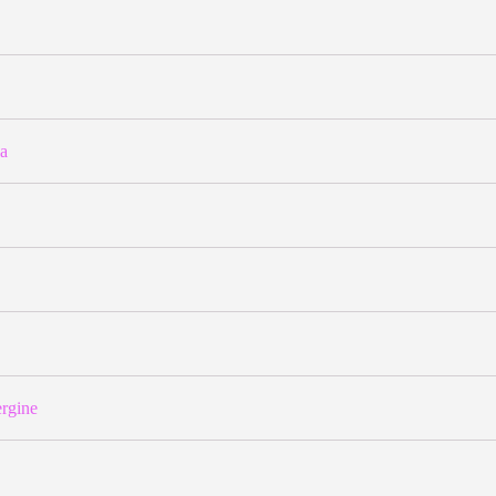
a
rgine