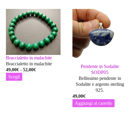
Braccialetto in malachite
Braccialetto in malachite
Pendente in Sodalite
Fascia
49,00
€
-
52,00
€
SODP05
di
Scegli
Bellissimo pendente in
prezzo:
Questo
Sodalite e argento sterling
da
prodotto
925.
49,00€
ha
49,00
€
a
più
Aggiungi al carrello
52,00€
varianti.
Le
opzioni
possono
essere