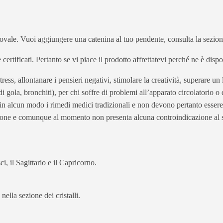
 ovale. Vuoi aggiungere una catenina al tuo pendente, consulta la sezion
 e certificati. Pertanto se vi piace il prodotto affrettatevi perché ne è dis
ss, allontanare i pensieri negativi, stimolare la creatività, superare un l
di gola, bronchiti), per chi soffre di problemi all’apparato circolatorio o 
e in alcun modo i rimedi medici tradizionali e non devono pertanto essere 
ione e comunque al momento non presenta alcuna controindicazione al s
i, il Sagittario e il Capricorno.
nella sezione dei cristalli.