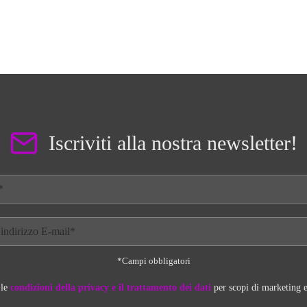
scelte
scelte
nella
nella
pagina
pagina
del
del
prodotto
prodotto
Iscriviti alla nostra newsletter!
*Campi obbligatori
 le
condizioni della privacy e il trattamento dei dati
per scopi di marketing e