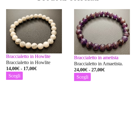
Braccialetto in Howlite
Braccialetto in ametista
Braccialetto in Howlite
Braccialetto in Amaetista.
Fascia
14,00
€
-
17,00
€
Fascia
24,00
€
-
27,00
€
di
di
Scegli
Scegli
prezzo:
prezzo:
Questo
Questo
da
da
prodotto
prodotto
14,00€
24,00€
ha
ha
a
a
più
più
17,00€
27,00€
varianti.
varianti.
Le
Le
opzioni
opzioni
possono
possono
essere
essere