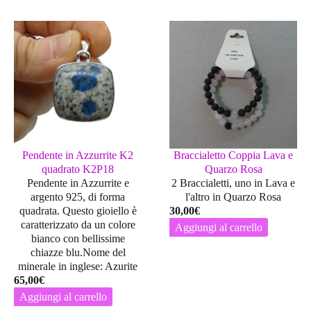
Pendente in Azzurrite K2
Braccialetto Coppia Lava e
quadrato K2P18
Quarzo Rosa
Pendente in Azzurrite e
2 Braccialetti, uno in Lava e
argento 925, di forma
l'altro in Quarzo Rosa
quadrata. Questo gioiello è
30,00
€
caratterizzato da un colore
Aggiungi al carrello
bianco con bellissime
chiazze blu.Nome del
minerale in inglese: Azurite
65,00
€
Aggiungi al carrello