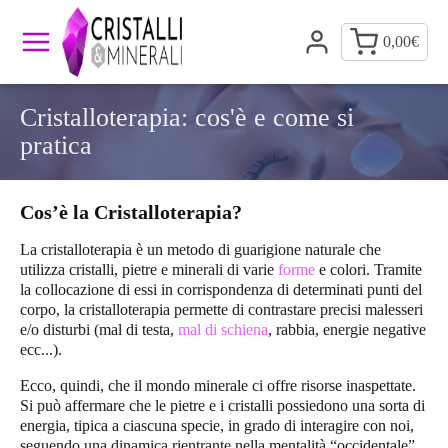
0,00
€
Cristalloterapia: cos'è e come si
pratica
Cos’è la Cristalloterapia?
La
cristalloterapia
è un metodo di guarigione naturale che
utilizza cristalli, pietre e minerali di varie
forme
e colori. Tramite
la collocazione di essi in corrispondenza di determinati punti del
corpo, la cristalloterapia permette di contrastare precisi malesseri
e/o disturbi (mal di testa,
mal di schiena
, rabbia, energie negative
ecc...).
Ecco, quindi, che il mondo minerale ci offre risorse inaspettate.
Si può affermare che le pietre e i cristalli possiedono una sorta di
energia, tipica a ciascuna specie, in grado di interagire con noi,
seguendo una dinamica rientrante nella mentalità “occidentale”