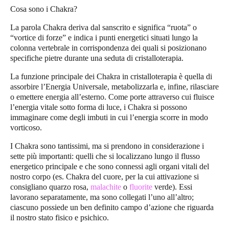
Cosa sono i Chakra?
La parola
Chakra
deriva dal sanscrito e significa “ruota” o
“vortice di forze” e indica i punti energetici situati lungo la
colonna vertebrale in corrispondenza dei quali si posizionano
specifiche pietre durante una seduta di
cristalloterapia
.
La funzione principale dei
Chakra
in cristalloterapia è quella di
assorbire l’Energia Universale, metabolizzarla e, infine, rilasciare
o emettere energia all’esterno. Come porte attraverso cui fluisce
l’energia vitale sotto forma di luce, i Chakra si possono
immaginare come degli imbuti in cui l’energia scorre in modo
vorticoso.
I Chakra sono tantissimi, ma si prendono in considerazione i
sette più importanti: quelli che si localizzano lungo il flusso
energetico principale e che sono connessi agli organi vitali del
nostro corpo (es.
Chakra del cuore,
per la cui attivazione si
consigliano quarzo rosa,
malachite
o
fluorite
verde). Essi
lavorano separatamente, ma sono collegati l’uno all’altro;
ciascuno possiede un ben definito campo d’azione che riguarda
il nostro stato fisico e psichico.