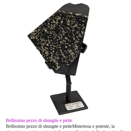
ha
a
più
32,00€
varianti.
Le
opzioni
possono
essere
scelte
nella
pagina
del
prodotto
Bellissimo pezzo di shungite e pirite
Bellissimo pezzo di shungite e piriteMisteriosa e potente, la