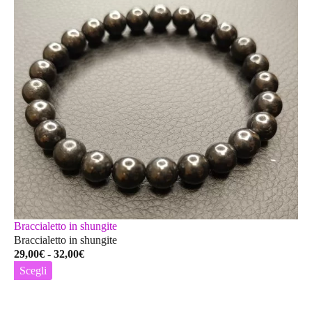
Braccialetto in shungite
Braccialetto in shungite
Fascia
29,00
€
-
32,00
€
di
Scegli
prezzo:
Questo
da
prodotto
29,00€