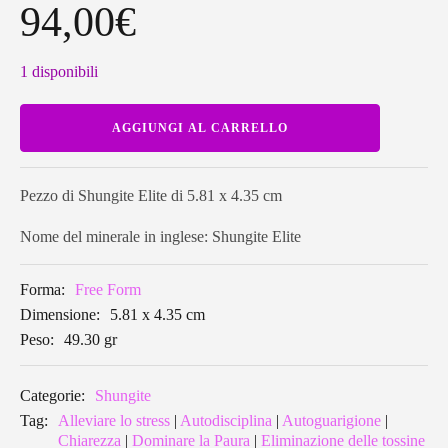
94,00
€
1 disponibili
Pezzo
AGGIUNGI AL CARRELLO
di
Shungite
Elite
free
form
Pezzo di Shungite Elite di 5.81 x 4.35 cm
3
quantità
Nome del minerale in inglese: Shungite Elite
Forma:
Free Form
Dimensione:
5.81 x 4.35 cm
Peso:
49.30 gr
Categorie:
Shungite
Tag:
Alleviare lo stress
|
Autodisciplina
|
Autoguarigione
|
Chiarezza
|
Dominare la Paura
|
Eliminazione delle tossine