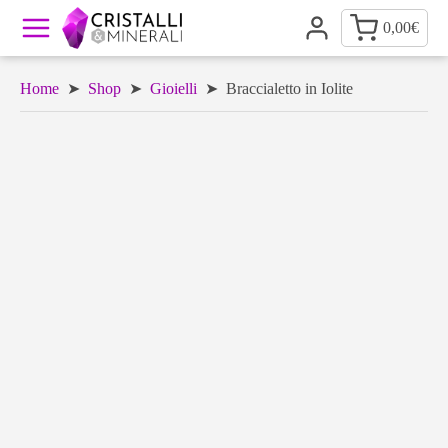
0,00
€
Home
➤
Shop
➤
Gioielli
➤ Braccialetto in Iolite