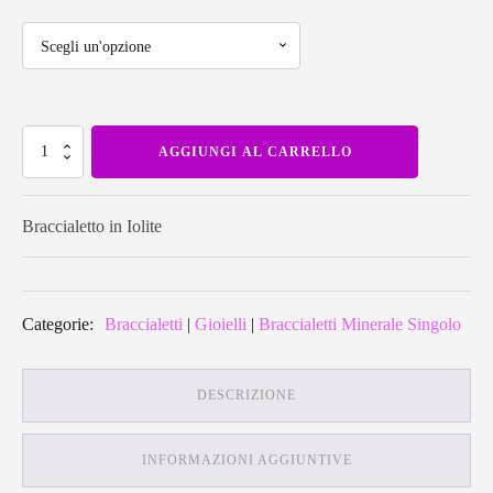
prezzo:
da
Braccialetto
39,00€
AGGIUNGI AL CARRELLO
in
Iolite
quantità
a
Braccialetto in Iolite
42,00€
Categorie:
Braccialetti
|
Gioielli
|
Braccialetti Minerale Singolo
DESCRIZIONE
INFORMAZIONI AGGIUNTIVE