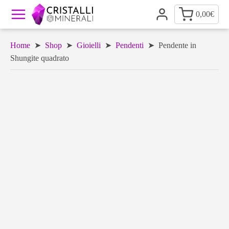
0,00
€
Home
➤
Shop
➤
Gioielli
➤
Pendenti
➤ Pendente in
Shungite quadrato