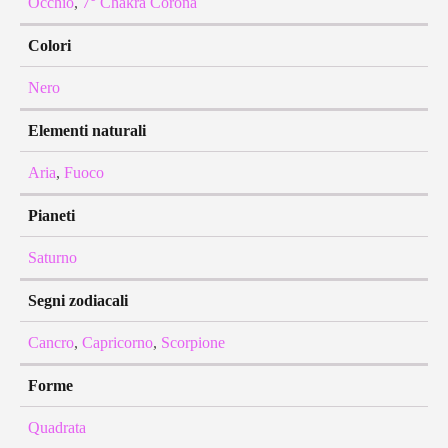
Occhio
,
7° Chakra Corona
Colori
Nero
Elementi naturali
Aria
,
Fuoco
Pianeti
Saturno
Segni zodiacali
Cancro
,
Capricorno
,
Scorpione
Forme
Quadrata