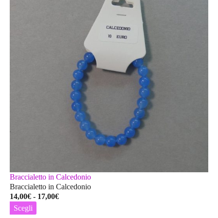
Braccialetto in Calcedonio
Braccialetto in Calcedonio
Fascia
14,00
€
-
17,00
€
di
Scegli
prezzo: