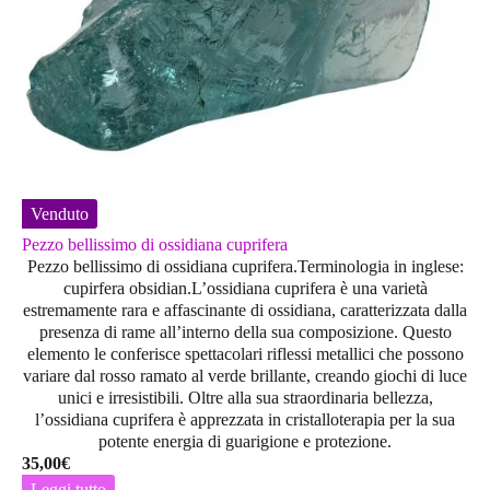
Venduto
Pezzo bellissimo di ossidiana cuprifera
Pezzo bellissimo di ossidiana cuprifera.Terminologia in inglese:
cupirfera obsidian.L’
ossidiana cuprifera
è una varietà
estremamente rara e affascinante di ossidiana, caratterizzata dalla
presenza di
rame
all’interno della sua composizione. Questo
elemento le conferisce spettacolari riflessi metallici che possono
variare dal
rosso ramato al verde brillante
, creando giochi di luce
unici e irresistibili. Oltre alla sua straordinaria bellezza,
l’ossidiana cuprifera è apprezzata in
cristalloterapia
per la sua
potente energia di
guarigione e protezione
.
35,00
€
Leggi tutto