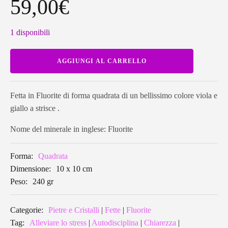
59,00
€
1 disponibili
Fetta
AGGIUNGI AL CARRELLO
di
Fluorite
quadrata
FLSL03
quantità
Fetta in Fluorite di forma quadrata di un bellissimo colore viola e
giallo a strisce .
Nome del minerale in inglese: Fluorite
Forma:
Quadrata
Dimensione:
10 x 10 cm
Peso:
240 gr
Categorie:
Pietre e Cristalli
|
Fette
|
Fluorite
Tag:
Alleviare lo stress
|
Autodisciplina
|
Chiarezza
|