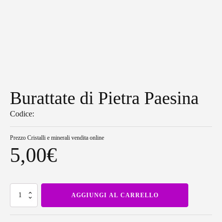
Burattate di Pietra Paesina
Codice:
Prezzo
Cristalli e minerali vendita online
5,00
€
Burattate
AGGIUNGI AL CARRELLO
di
Pietra
Paesina
quantità