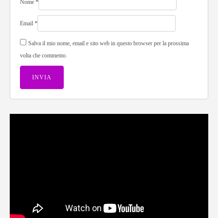
Nome
*
Email
*
Salva il mio nome, email e sito web in questo browser per la prossima
volta che commento.