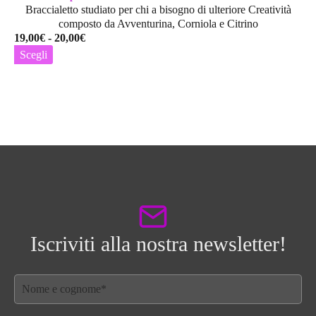
Braccialetto studiato per chi a bisogno di ulteriore Creatività
composto da Avventurina, Corniola e Citrino
Fascia
19,00
€
-
20,00
€
di
Scegli
prezzo:
Questo
da
prodotto
19,00€
ha
a
più
20,00€
varianti.
Le
opzioni
possono
essere
scelte
nella
pagina
Iscriviti alla nostra newsletter!
del
prodotto