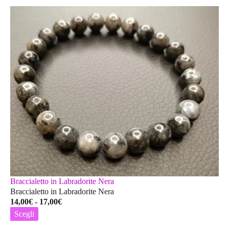
Braccialetto in Labradorite Nera
Braccialetto in Labradorite Nera
Fascia
14,00
€
-
17,00
€
di
Scegli
prezzo:
Questo