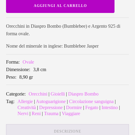
Orecchini
AGGIUNGI AL CARRELLO
in
Diaspro
Bombo
ovali
BBEA02
Orecchini in Diaspro Bombo (Bumblebee) e Argento 925 di
quantità
forma ovale.
Nome del minerale in inglese: Bumblebee Jasper
Forma:
Ovale
Dimensione:
3,8 cm
Peso:
8,90 gr
Categorie:
Orecchini
|
Gioielli
|
Diaspro Bombo
Tag:
Allergie
|
Autoguarigione
|
Circolazione sanguigna
|
Creatività
|
Depressione
|
Dormire
|
Fegato
|
Intestino
|
Nervi
|
Reni
|
Trauma
|
Viaggiare
DESCRIZIONE