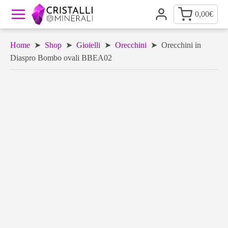
0,00
€
Home
➤
Shop
➤
Gioielli
➤
Orecchini
➤ Orecchini in
Diaspro Bombo ovali BBEA02