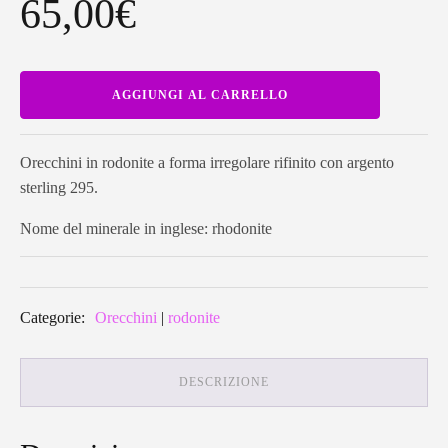
65,00
€
Orecchini
AGGIUNGI AL CARRELLO
in
rodonite
a
forma
irregolare
Orecchini in rodonite a forma irregolare rifinito con argento
RODEA02
sterling 295.
quantità
Nome del minerale in inglese: rhodonite
Categorie:
Orecchini
|
rodonite
DESCRIZIONE