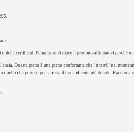
295.
are.
zi unici e certificati. Pertanto se vi piace il prodotto affrettatevi perché
 l'ansia. Questa pietra è una pietra confortante che "ti terrà" nei momen
e in quello che potresti pensare sia il tuo ambiente più debole. Raccoma
e
.