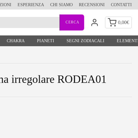
ZIONI
ESPERIENZA
CHI SIAMO
RECENSIONI
CONTATTI
0,00
€
CHAKRA
PIANETI
SEGNI ZODIACALI
ELEMENTI
orma irregolare RODEA01