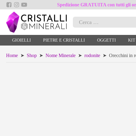
Spedizione GRATUITA con tutti gli ord
Ricerca
per:
GIOIELLI
PIETRE E CRISTALLI
OGGETTI
KIT
Home
➤
Shop
➤
Nome Minerale
➤
rodonite
➤ Orecchini in r