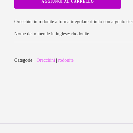
AGGIUNGI AL CARRELLO
in
rodonite
a
forma
irregolare
Orecchini in rodonite a forma irregolare rifinito con argento ste
RODEA01
quantità
Nome del minerale in inglese: rhodonite
Categorie:
Orecchini
|
rodonite