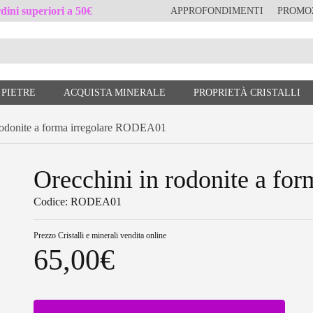
ini superiori a 50€
APPROFONDIMENTI
PROMO
 PIETRE
ACQUISTA MINERALE
PROPRIETÀ CRISTALLI
odonite a forma irregolare RODEA01
Orecchini in rodonite a f
Codice: RODEA01
Prezzo
Cristalli e minerali vendita online
65,00
€
Orecchini