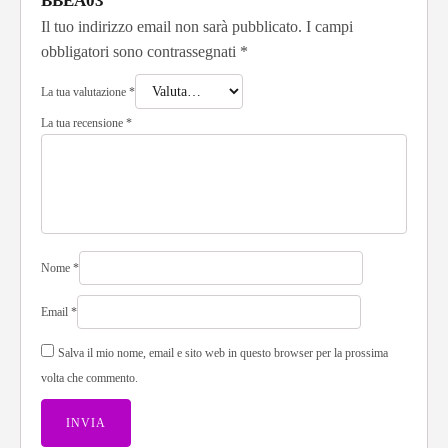
BBEA03”
Il tuo indirizzo email non sarà pubblicato.
I campi
obbligatori sono contrassegnati
*
La tua valutazione
*
La tua recensione
*
Nome
*
Email
*
Salva il mio nome, email e sito web in questo browser per la prossima
volta che commento.