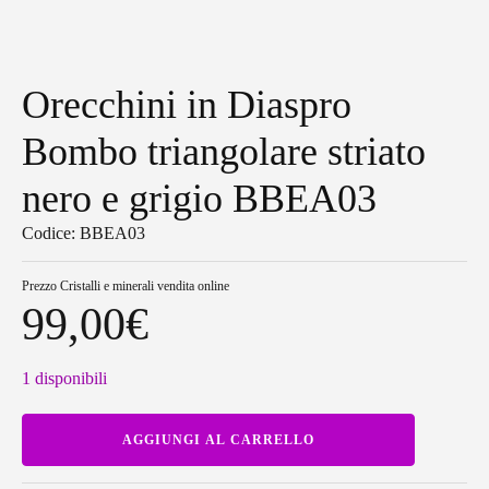
Orecchini in Diaspro
Bombo triangolare striato
nero e grigio BBEA03
Codice: BBEA03
Prezzo
Cristalli e minerali vendita online
99,00
€
1 disponibili
Orecchini
AGGIUNGI AL CARRELLO
in
Diaspro
Bombo