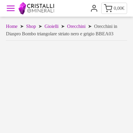
0,00
€
Home
➤
Shop
➤
Gioielli
➤
Orecchini
➤ Orecchini in
Diaspro Bombo triangolare striato nero e grigio BBEA03