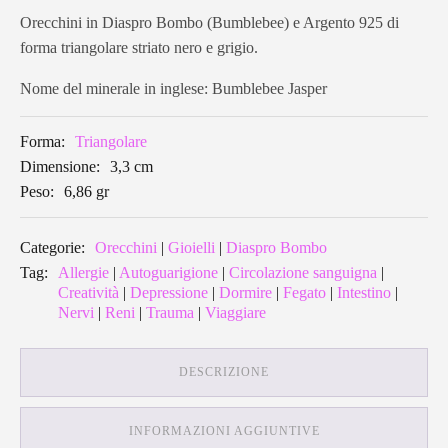
triangolare
striato
Orecchini in Diaspro Bombo (Bumblebee) e Argento 925 di
nero
forma triangolare striato nero e grigio.
e
grigio
BBEA03
Nome del minerale in inglese: Bumblebee Jasper
quantità
Forma:
Triangolare
Dimensione:
3,3 cm
Peso:
6,86 gr
Categorie:
Orecchini
|
Gioielli
|
Diaspro Bombo
Tag:
Allergie
|
Autoguarigione
|
Circolazione sanguigna
|
Creatività
|
Depressione
|
Dormire
|
Fegato
|
Intestino
|
Nervi
|
Reni
|
Trauma
|
Viaggiare
DESCRIZIONE
INFORMAZIONI AGGIUNTIVE