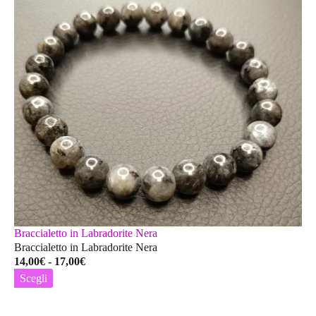
Braccialetto in Labradorite Nera
Braccialetto in Labradorite Nera
Fascia
14,00
€
-
17,00
€
di
Scegli
prezzo:
Questo
da
prodotto