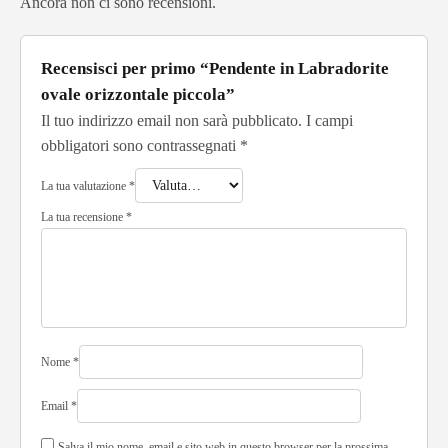
Ancora non ci sono recensioni.
Recensisci per primo “Pendente in Labradorite
ovale orizzontale piccola”
Il tuo indirizzo email non sarà pubblicato.
I campi
obbligatori sono contrassegnati
*
La tua valutazione
*
La tua recensione
*
Nome
*
Email
*
Salva il mio nome, email e sito web in questo browser per la prossima