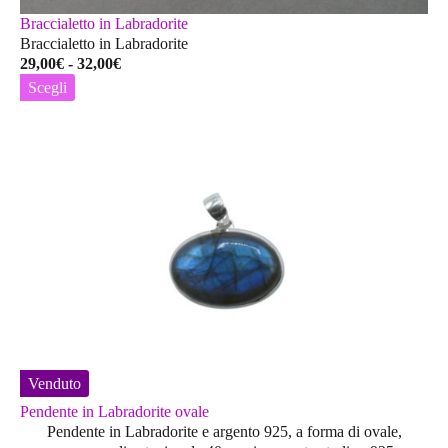
Braccialetto in Labradorite
Braccialetto in Labradorite
Fascia
29,00
€
-
32,00
€
di
Scegli
prezzo:
Questo
da
prodotto
29,00€
ha
a
più
32,00€
varianti.
Le
opzioni
possono
essere
scelte
nella
pagina
del
prodotto
Venduto
Pendente in Labradorite ovale
Pendente in Labradorite e argento 925, a forma di ovale,