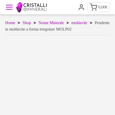
0,00
€
Home
➤
Shop
➤
Nome Minerale
➤
moldavite
➤ Pendente
in moldavite a forma irregolare MOLP02