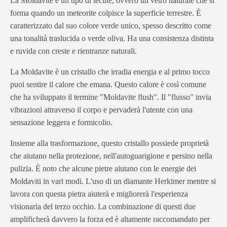
La Moldavite è un tipo di tectite, ovvero un vetro naturale che si
forma quando un meteorite colpisce la superficie terrestre. È
caratterizzato dal suo colore verde unico, spesso descritto come
una tonalità traslucida o verde oliva. Ha una consistenza distinta
e ruvida con creste e rientranze naturali.
La Moldavite è un cristallo che irradia energia e al primo tocco
puoi sentire il calore che emana. Questo calore è così comune
che ha sviluppato il termine "Moldavite flush". Il "flusso" invia
vibrazioni attraverso il corpo e pervaderà l'utente con una
sensazione leggera e formicolio.
Insieme alla trasformazione, questo cristallo possiede proprietà
che aiutano nella protezione, nell'autoguarigione e persino nella
pulizia. È noto che alcune pietre aiutano con le energie dei
Moldaviti in vari modi. L'uso di un diamante Herkimer mentre si
lavora con questa pietra aiuterà e migliorerà l'esperienza
visionaria del terzo occhio. La combinazione di questi due
amplificherà davvero la forza ed è altamente raccomandato per