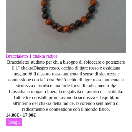
Braccialetto 1 chakra radice
Braccialetto studiato per chi a bisogno di sbloccare o potenziare
il 1° chakraDiaspro rosso, occhio di tigre rosso e ossidiana
mogano.💎Il diaspro rosso aumenta il senso di sicurezza e
connessione con la Terra. 💎L'occhio di tigre rosso aumenta la
sicurezza e fornisce una forte forza di radicamento. 💎
L'ossidiana mogano libera la negatività e favorisce la stabilità.
Tutti e tre i cristalli promuovono la sicurezza e l'equilibrio
all'interno del chakra della radice, favorendo sentimenti di
radicamento e connessione con il mondo fisico.
Fascia
14,00
€
-
17,00
€
di
Scegli
prezzo:
Questo