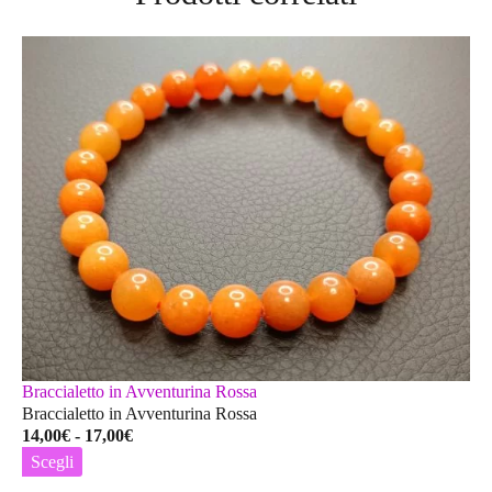
Braccialetto in Avventurina Rossa
Braccialetto in Avventurina Rossa
Fascia
14,00
€
-
17,00
€
di
Scegli
prezzo:
Questo