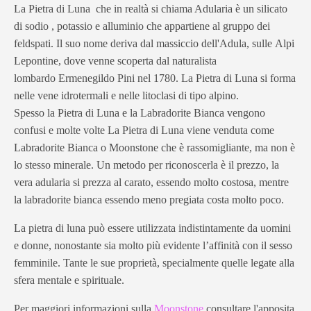
La Pietra di Luna che in realtà si chiama Adularia è un silicato
di sodio , potassio e alluminio che appartiene al gruppo dei
feldspati. Il suo nome deriva dal massiccio dell'Adula, sulle Alpi
Lepontine, dove venne scoperta dal naturalista
lombardo Ermenegildo Pini nel 1780. La Pietra di Luna si forma
nelle vene idrotermali e nelle litoclasi di tipo alpino.
Spesso la Pietra di Luna e la Labradorite Bianca vengono
confusi e molte volte La Pietra di Luna viene venduta come
Labradorite Bianca o Moonstone che è rassomigliante, ma non è
lo stesso minerale. Un metodo per riconoscerla è il prezzo, la
vera adularia si prezza al carato, essendo molto costosa, mentre
la labradorite bianca essendo meno pregiata costa molto poco.
La pietra di luna può essere utilizzata indistintamente da uomini
e donne, nonostante sia molto più evidente l’affinità con il sesso
femminile. Tante le sue proprietà, specialmente quelle legate alla
sfera mentale e spirituale.
Per maggiori informazioni sulla
Moonstone
consultare l'apposita