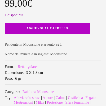
99,00
€
1 disponibili
Pendente
AGGIUNGI AL CARRELLO
in
Moonstone
rettangolare
MSPE16
quantità
Pendente in Moonstone e argento 925.
Nome del minerale in inglese: Moonstone
Forma:
Rettangolare
Dimensione:
3 X 1,3 cm
Peso:
6 gr
Categorie:
Rainbow Moonstone
Tag:
Alleviare lo stress
|
Amore
|
Calma
|
Cistifellea
|
Fegato
|
Mestruazioni
|
Milza
|
Protezione
|
Sfera femminile
|