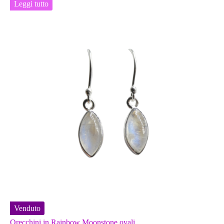
Leggi tutto
Venduto
Orecchini in Rainbow Moonstone ovali