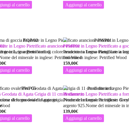
iungi al carrello
Aggiungi al carrello
/02
ente in Legno Pietrificato arancione PWP01
Pendente in Legno Pietrificato a 
i goccia, in argento sterling
ente in Legno Pietrificato di colore arancione a forma triangolare in ar
Pendente in Legno Pietrificato a fo
Nome del minerale in inglese: Petrified Wood
minerale in inglese: Petrified Wood
00
€
159,00
€
iungi al carrello
Aggiungi al carrello
5
a Geodata di Agata Grigia di 11 cm di diametro
Pendente in Legno Pietrificato a f
ncione di forma ovale in argento
issima sfera geodata di Agata grigia.Nome del minerale in inglese: Grey
Pendente in Legno Pietrificato di co
d Wood
e
argento 925.Nome del minerale in in
00
€
139,00
€
iungi al carrello
Aggiungi al carrello