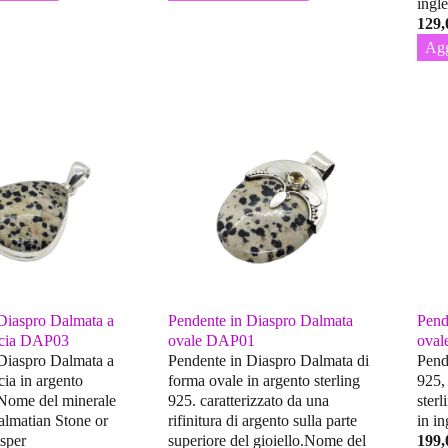
ingle
129,
Agg
Diaspro Dalmata a
Pendente in Diaspro Dalmata
Pend
ccia DAP03
ovale DAP01
oval
Diaspro Dalmata a
Pendente in Diaspro Dalmata di
Pend
cia in argento
forma ovale in argento sterling
925,
.Nome del minerale
925. caratterizzato da una
ster
Dalmatian Stone or
rifinitura di argento sulla parte
in in
sper
superiore del gioiello.Nome del
199,