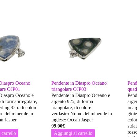
 Diaspro Oceano
Pendente in Diaspro Oceano
Pend
lare OJP01
triangolare OJP03
quad
 Diaspro Oceano e
Pendente in Diaspro Oceano e
Pend
di forma irregolare,
argento 925, di forma
arge
erling 925. di colore
triangolare, di colore
in a
e del minerale in
verdastro.Nome del minerale in
gioie
an Jasper
inglese: Ocean Jasper
colo
99,00
€
stria
ross
 carrello
Aggiungi al carrello