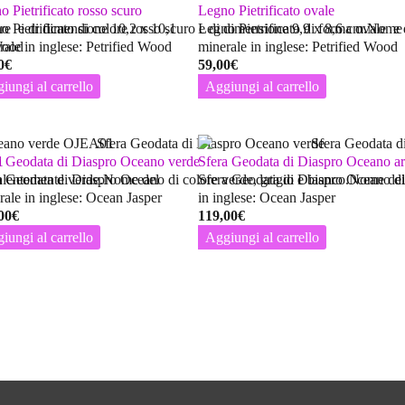
o Pietrificato rosso scuro
Legno Pietrificato ovale
lare e di dimensione 10,2 x 10,1
o Pietrificato di colore rosso scuro e di dimensione 9,9 x 8,6 cm.Nome
Legno Pietrificato di forma ovale 
Wood
rale in inglese: Petrified Wood
minerale in inglese: Petrified Wood
0
€
59,00
€
iungi al carrello
Aggiungi al carrello
1
a Geodata di Diaspro Oceano verde
Sfera Geodata di Diaspro Oceano a
valentemente verde.Nome del
a Geodata di Diaspro Oceano di colore verde, grigio e bianco.Nome del
Sfera Geodata di Diaspro Oceano di
rale in inglese: Ocean Jasper
in inglese: Ocean Jasper
00
€
119,00
€
iungi al carrello
Aggiungi al carrello