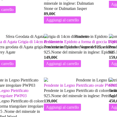
minerale in inglese: Dalmatian
Agg
Stone or Dalmatian Jasper
 carrello
89,00
€
Aggiungi al carrello
a di Agata Grigia di 14cm di diametro
Pendente in Epidoto a forma di goccia EQP
Pend
fera geodata di Agata grigia con striature bianche.Nome del minerale
Pendente in Epidoto e argento 925, a forma d
Pend
Grey Agate
925.Nome del minerale in inglese: Epidote
925.
149,00
€
159,
 carrello
Aggiungi al carrello
Agg
Pendente in Legno Pietrificato ovale PWP0
Sfer
Legno Pietrificato
Pendente in Legno Pietrificato di colore ara
Bell
irregolare PWP03
925.Nome del minerale in inglese: Petrifie
Agat
egno Pietrificato di colore
139,00
€
450,
orma triangolare irregolare
Aggiungi al carrello
Agg
25 .Nome del minerale in
rified Wood