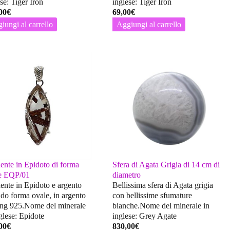
se: Tiger Iron
inglese: Tiger Iron
00
€
69,00
€
iungi al carrello
Aggiungi al carrello
ente in Epidoto di forma
Sfera di Agata Grigia di 14 cm di
e EQP/01
diametro
ente in Epidoto e argento
Bellissima sfera di Agata grigia
 do forma ovale, in argento
con bellissime sfumature
ling 925.Nome del minerale
bianche.Nome del minerale in
glese: Epidote
inglese: Grey Agate
00
€
830,00
€