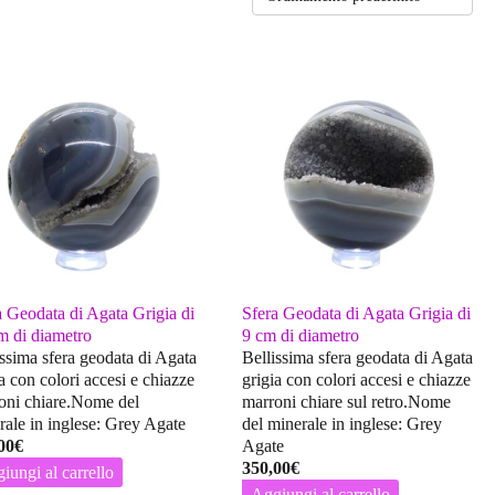
a Geodata di Agata Grigia di
Sfera Geodata di Agata Grigia di
m di diametro
9 cm di diametro
issima sfera geodata di Agata
Bellissima sfera geodata di Agata
a con colori accesi e chiazze
grigia con colori accesi e chiazze
oni chiare.Nome del
marroni chiare sul retro.Nome
rale in inglese: Grey Agate
del minerale in inglese: Grey
00
€
Agate
350,00
€
iungi al carrello
Aggiungi al carrello