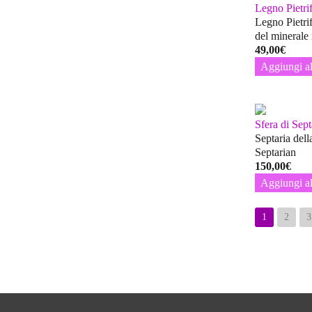
Legno Pietri
Legno Pietri
del minerale 
49,00
€
Aggiungi al
Sfera di Sept
Septaria dell
Septarian
150,00
€
Aggiungi al
1
2
3