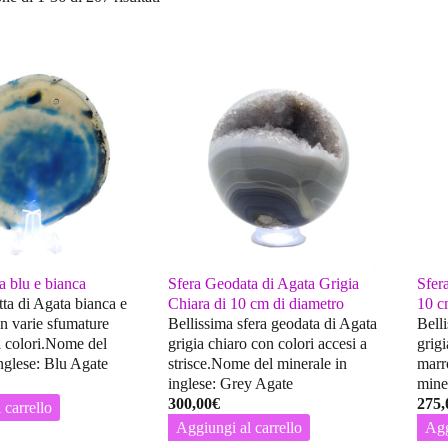
a blu e bianca
Sfera Geodata di Agata Grigia
Sfer
tta di Agata bianca e
Chiara di 10 cm di diametro
10 c
on varie sfumature
Bellissima sfera geodata di Agata
Bell
 colori.Nome del
grigia chiaro con colori accesi a
grigi
inglese: Blu Agate
strisce.Nome del minerale in
marr
inglese: Grey Agate
mine
300,00
€
275,
 carrello
Aggiungi al carrello
Agg