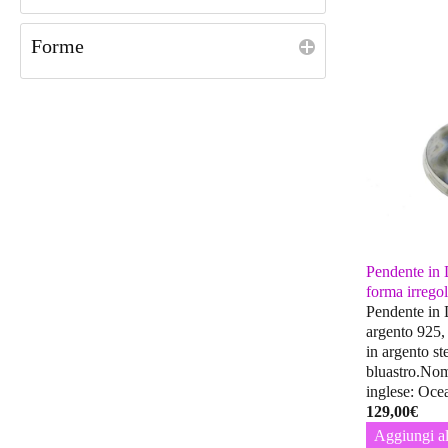
Forme
Pendente in
forma irrego
Pendente in
argento 925, 
in argento st
bluastro.Nom
inglese: Oce
129,00
€
Aggiungi al