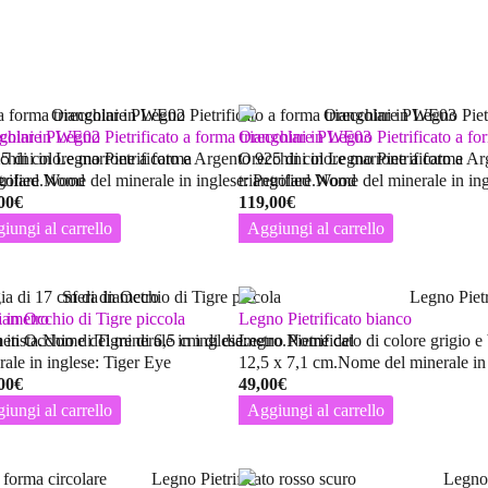
iangolare PWE02
chini in Legno Pietrificato a forma triangolare PWE03
Orecchini in Legno Pietrificato a f
25 di colore marrone a forma
chini in Legno Pietrificato e Argento 925 di colore marrone a forma
Orecchini in Legno Pietrificato e A
etrified Wood
ngolare.Nome del minerale in inglese: Petrified Wood
triangolare.Nome del minerale in in
00
€
119,00
€
iungi al carrello
Aggiungi al carrello
iametro
a in Occhio di Tigre piccola
Legno Pietrificato bianco
metista.Nome del minerale in inglese:
a in Occhio di Tigre di 6,5 cm di diametro.Nome del
Legno Pietrificato di colore grigio 
rale in inglese: Tiger Eye
12,5 x 7,1 cm.Nome del minerale in 
00
€
49,00
€
iungi al carrello
Aggiungi al carrello