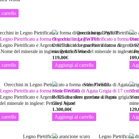
 carrello
 Legno Pietrificato a forma di goccia lunga PWE01
Orecchini in Legno Pietrificato a forma tr
Orec
 Legno Pietrificato e Argento 925 di colore marrone a forma di
Orecchini in Legno Pietrificato e Argento 9
Orec
.Nome del minerale in inglese: Petrified Wood
triangolare.Nome del minerale in inglese: P
tria
119,00
€
109,
 carrello
Aggiungi al carrello
Agg
 Legno Pietrificato a forma ovale PWE05
Sfera Geodata di Agata Grigia di 17 cm di d
Sfer
 Legno Pietrificato e Argento 925 di colore marrone a forma
Bellissima sfera geodata di Agata grigia e a
Sfer
el minerale in inglese: Petrified Wood
Grey Agate
mine
1.300,00
€
129,
 carrello
Aggiungi al carrello
Agg