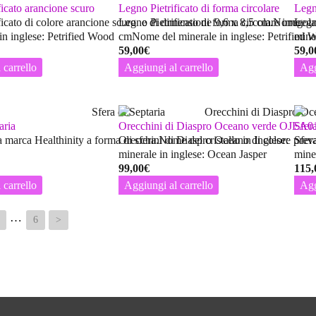
ficato arancione scuro
Legno Pietrificato di forma circolare
Legn
ficato di colore arancione scuro e di dimensione 9,6 x 8,5 cm.Nome
Legno Pietrificato di forma circolare irrego
Legn
in inglese: Petrified Wood
cmNome del minerale in inglese: Petrified 
mine
59,00
€
59,0
 carrello
Aggiungi al carrello
Agg
aria
Orecchini di Diaspro Oceano verde OJEA0
Sfer
a marca Healthinity a forma di sfera.Nome del cristallo in Inglese:
Orecchini di Diaspro Oceano di colore pre
Sfer
minerale in inglese: Ocean Jasper
mine
99,00
€
115,
 carrello
Aggiungi al carrello
Agg
…
6
>