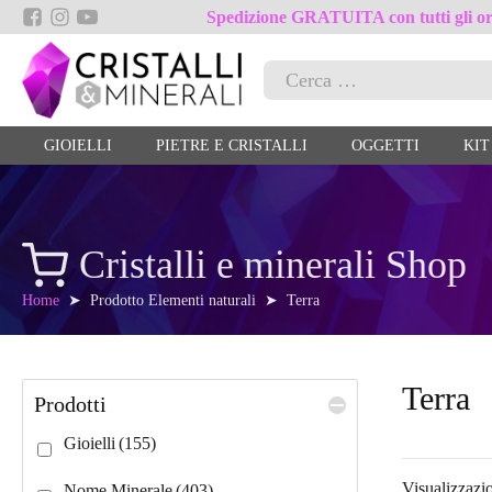
Spedizione GRATUITA con tutti gli ord
Ricerca
per:
GIOIELLI
PIETRE E CRISTALLI
OGGETTI
KIT
Cristalli e minerali Shop
Home
➤ Prodotto Elementi naturali ➤ Terra
Terra
Prodotti
Gioielli
(155)
Visualizzazio
Nome Minerale
(403)