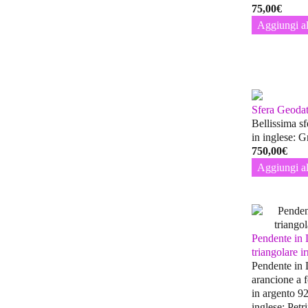
75,00
€
Aggiungi al
Sfera Geodat
Bellissima s
in inglese: 
750,00
€
Aggiungi al
Pendente in 
triangolare 
Pendente in L
arancione a f
in argento 9
inglese: Pet