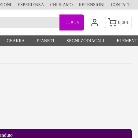
ZIONI
ESPERIENZA
CHI SIAMO
RECENSIONI
CONTATTI
0,00
€
CHAKRA
PIANETI
SEGNI ZODIACALI
ELEMENTI
enduto