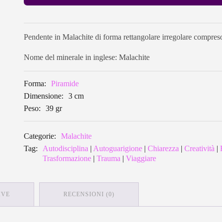
Pendente in Malachite di forma rettangolare irregolare compreso
Nome del minerale in inglese: Malachite
Forma:
Piramide
Dimensione:
3 cm
Peso:
39 gr
Categorie:
Malachite
Tag:
Autodisciplina
|
Autoguarigione
|
Chiarezza
|
Creatività
|
Trasformazione
|
Trauma
|
Viaggiare
IVE
RECENSIONI (0)