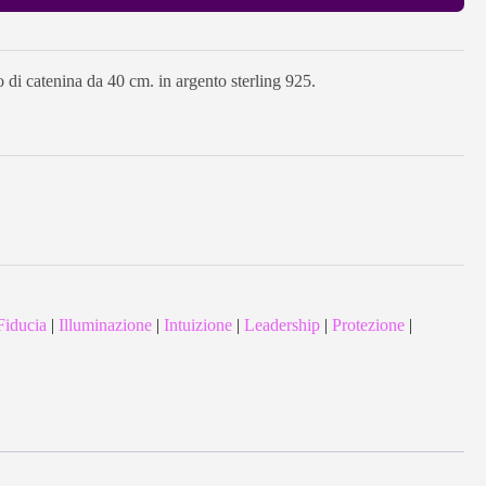
 di catenina da 40 cm. in argento sterling 925.
Fiducia
|
Illuminazione
|
Intuizione
|
Leadership
|
Protezione
|