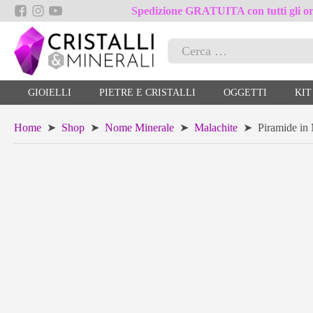
Spedizione GRATUITA con tutti gli ord
Ricerca
per:
GIOIELLI
PIETRE E CRISTALLI
OGGETTI
KIT
Home
➤
Shop
➤
Nome Minerale
➤
Malachite
➤ Piramide in 