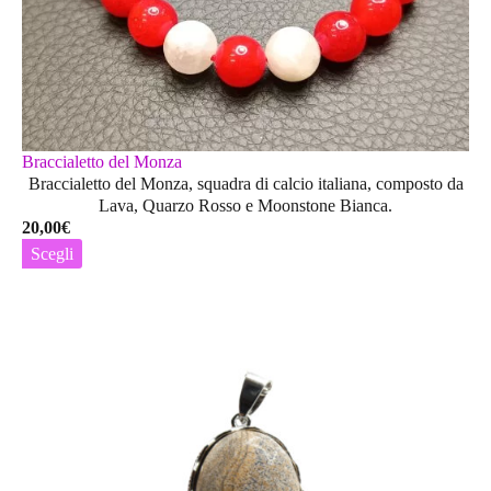
Braccialetto del Monza
Braccialetto del Monza, squadra di calcio italiana, composto da
Lava, Quarzo Rosso e Moonstone Bianca.
20,00
€
Scegli
Questo
prodotto
ha
più
varianti.
Le
opzioni
possono
essere
scelte