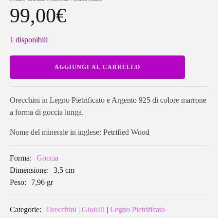
99,00
€
1 disponibili
Orecchini
AGGIUNGI AL CARRELLO
in
Legno
Pietrificato
a
forma
Orecchini in Legno Pietrificato e Argento 925 di colore marrone
di
a forma di goccia lunga.
goccia
lunga
PWE01
Nome del minerale in inglese: Petrified Wood
quantità
Forma:
Goccia
Dimensione:
3,5 cm
Peso:
7,96 gr
Categorie:
Orecchini
|
Gioielli
|
Legno Pietrificato