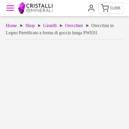
0,00
€
Home
➤
Shop
➤
Gioielli
➤
Orecchini
➤ Orecchini in
Legno Pietrificato a forma di goccia lunga PWE01