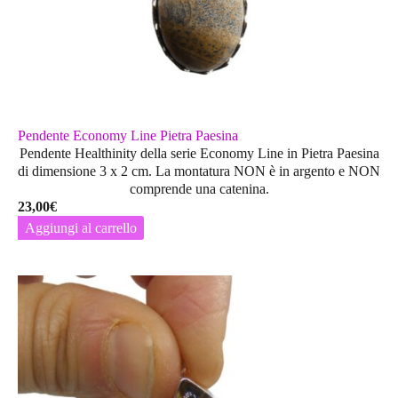
nella
pagina
del
prodotto
Pendente Economy Line Pietra Paesina
Pendente Healthinity della serie Economy Line in Pietra Paesina
di dimensione 3 x 2 cm. La montatura
NON
è in argento e
NON
comprende una catenina.
23,00
€
Aggiungi al carrello