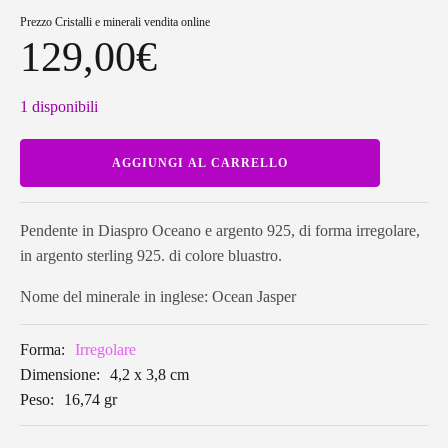
Prezzo
Cristalli e minerali vendita online
129,00
€
1 disponibili
Pendente
AGGIUNGI AL CARRELLO
in
Diaspro
Oceano
forma
irregolare
Pendente in Diaspro Oceano e argento 925, di forma irregolare,
OJP01
in argento sterling 925. di colore bluastro.
quantità
Nome del minerale in inglese: Ocean Jasper
Forma:
Irregolare
Dimensione:
4,2 x 3,8 cm
Peso:
16,74 gr