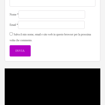
Nome
*
Email
*
Salva il mio nome, email e sito web in questo browser per la prossima
volta che commento.