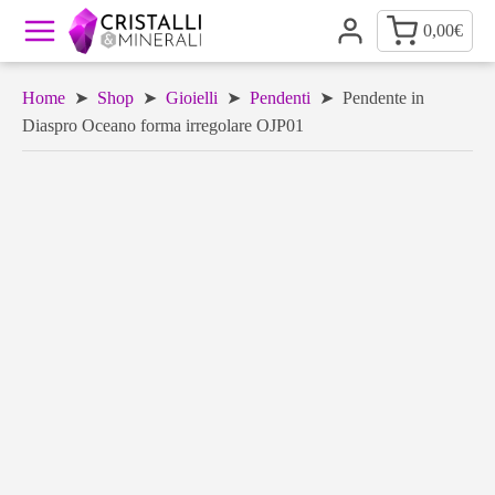
0,00
€
Home
➤
Shop
➤
Gioielli
➤
Pendenti
➤ Pendente in
Diaspro Oceano forma irregolare OJP01