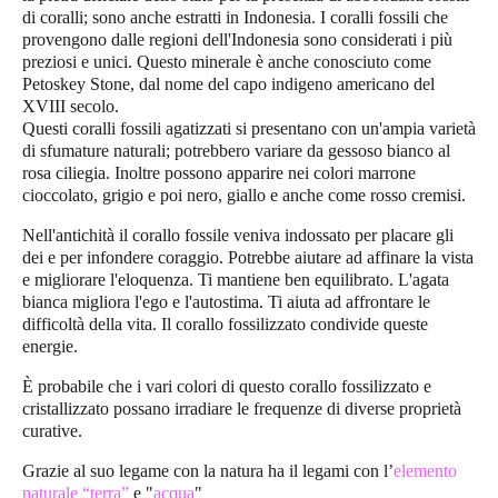
di coralli; sono anche estratti in Indonesia. I coralli fossili che
provengono dalle regioni dell'Indonesia sono considerati i più
preziosi e unici. Questo minerale è anche conosciuto come
Petoskey Stone, dal nome del capo indigeno americano del
XVIII secolo.
Questi coralli fossili agatizzati si presentano con un'ampia varietà
di sfumature naturali; potrebbero variare da gessoso bianco al
rosa ciliegia. Inoltre possono apparire nei colori marrone
cioccolato, grigio e poi nero, giallo e anche come rosso cremisi.
Nell'antichità il corallo fossile veniva indossato per placare gli
dei e per infondere coraggio. Potrebbe aiutare ad affinare la vista
e migliorare l'eloquenza. Ti mantiene ben equilibrato. L'agata
bianca migliora l'ego e l'autostima. Ti aiuta ad affrontare le
difficoltà della vita. Il corallo fossilizzato condivide queste
energie.
È probabile che i vari colori di questo corallo fossilizzato e
cristallizzato possano irradiare le frequenze di diverse proprietà
curative.
Grazie al suo legame con la natura ha il legami con l’
elemento
naturale “terra”
e "
acqua
"