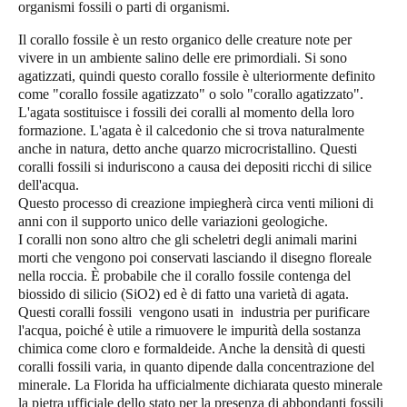
organismi fossili o parti di organismi.
Il corallo fossile è un resto organico delle creature note per
vivere in un ambiente salino delle ere primordiali. Si sono
agatizzati, quindi questo corallo fossile è ulteriormente definito
come "corallo fossile agatizzato" o solo "corallo agatizzato".
L'agata sostituisce i fossili dei coralli al momento della loro
formazione. L'agata è il calcedonio che si trova naturalmente
anche in natura, detto anche quarzo microcristallino. Questi
coralli fossili si induriscono a causa dei depositi ricchi di silice
dell'acqua.
Questo processo di creazione impiegherà circa venti milioni di
anni con il supporto unico delle variazioni geologiche.
I coralli non sono altro che gli scheletri degli animali marini
morti che vengono poi conservati lasciando il disegno floreale
nella roccia. È probabile che il corallo fossile contenga del
biossido di silicio (SiO2) ed è di fatto una varietà di agata.
Questi coralli fossili vengono usati in industria per purificare
l'acqua, poiché è utile a rimuovere le impurità della sostanza
chimica come cloro e formaldeide. Anche la densità di questi
coralli fossili varia, in quanto dipende dalla concentrazione del
minerale. La Florida ha ufficialmente dichiarata questo minerale
la pietra ufficiale dello stato per la presenza di abbondanti fossili