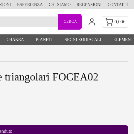
ZIONI
ESPERIENZA
CHI SIAMO
RECENSIONI
CONTATTI
0,00
€
CHAKRA
PIANETI
SEGNI ZODIACALI
ELEMENTI
le triangolari FOCEA02
enduto