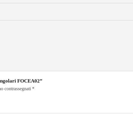
riangolari FOCEA02”
no contrassegnati
*