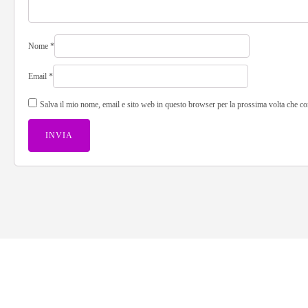
Nome
*
Email
*
Salva il mio nome, email e sito web in questo browser per la prossima volta che 