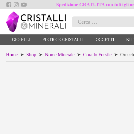
Spedizione GRATUITA con tutti gli ord
Ricerca
per:
GIOIELLI
PIETRE E CRISTALLI
OGGETTI
KIT
Home
➤
Shop
➤
Nome Minerale
➤
Corallo Fossile
➤ Orecchin