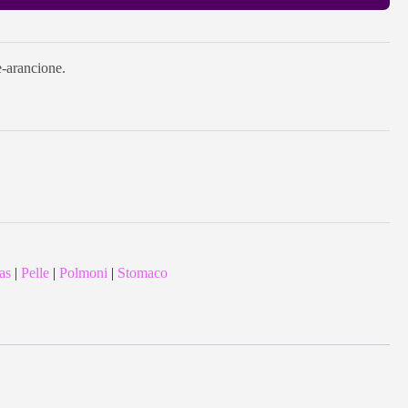
e-arancione.
as
|
Pelle
|
Polmoni
|
Stomaco