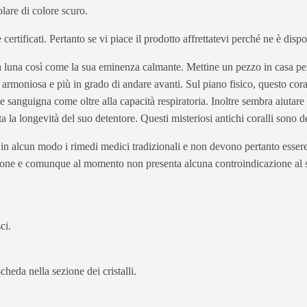
lare di colore scuro.
 e certificati. Pertanto se vi piace il prodotto affrettatevi perché ne è dis
 la luna così come la sua eminenza calmante. Mettine un pezzo in casa per
armoniosa e più in grado di andare avanti. Sul piano fisico, questo coral
e sanguigna come oltre alla capacità respiratoria. Inoltre sembra aiutare 
a la longevità del suo detentore. Questi misteriosi antichi coralli sono de
e in alcun modo i rimedi medici tradizionali e non devono pertanto essere 
ione e comunque al momento non presenta alcuna controindicazione al s
ci.
cheda nella sezione dei cristalli.