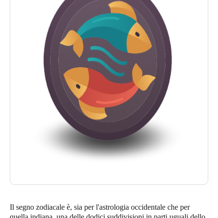
Il segno zodiacale è, sia per l'astrologia occidentale che per
quella indiana, una delle dodici suddivisioni in parti uguali dello