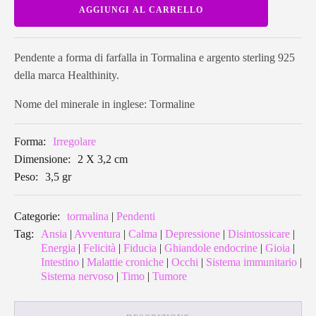
Pendente
AGGIUNGI AL CARRELLO
a
forma
di
farfalla
in
Pendente a forma di farfalla in Tormalina e argento sterling 925
Tormalina
della marca Healthinity.
TFARP07
quantità
Nome del minerale in inglese: Tormaline
Forma:
Irregolare
Dimensione:
2 X 3,2 cm
Peso:
3,5 gr
Categorie:
tormalina
|
Pendenti
Tag:
Ansia
|
Avventura
|
Calma
|
Depressione
|
Disintossicare
|
Energia
|
Felicità
|
Fiducia
|
Ghiandole endocrine
|
Gioia
|
Intestino
|
Malattie croniche
|
Occhi
|
Sistema immunitario
|
Sistema nervoso
|
Timo
|
Tumore