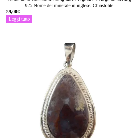
925.Nome del minerale in inglese: Chiastolite
59,00
€
Leggi tutto