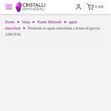
0,00
€
Home
➤
Shop
➤
Nome Minerale
➤
agata
muschiata
➤ Pendente in agata muschiata a forma di goccia
AMUP18