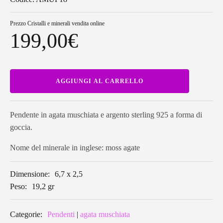
Prezzo
Cristalli e minerali vendita online
199,00
€
Pendente
AGGIUNGI AL CARRELLO
in
agata
muschiata
a
forma
Pendente in agata muschiata e argento sterling 925 a forma di
di
goccia.
goccia
AMUP18
quantità
Nome del minerale in inglese: moss agate
Dimensione:
6,7 x 2,5
Peso:
19,2 gr
Categorie:
Pendenti
|
agata muschiata