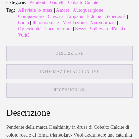
Categorie:
Pendenti
|
Gioielli
|
Cobalto Calcite
Tag:
Alleviare lo stress
|
Amore
|
Autoguarigione
|
Compassione
|
Crescita
|
Empatia
|
Fiducia
|
Generosità
|
Gioia
|
Illuminazione
|
Meditazione
|
Nuovo inizio
|
Opportunità
|
Pace interiore
|
Sesso
|
Sollievo dell'ansia
|
Verità
DESCRIZIONE
INFORMAZIONI AGGIUNTIVE
RECENSIONI (0)
Descrizione
Pendente della marca Healthinity in drusa di Cobalto Calcite di
colore rosa e di forma triangolare- Vuoi aggiungere una catenina