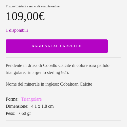
Prezzo
Cristalli e minerali vendita online
109,00
€
1 disponibili
Pendente
AGGIUNGI AL CARRELLO
in
drusa
di
Cobalto
Calcite
Pendente in drusa di Cobalto Calcite di colore rosa pallido
triangolare
triangolare, in argento sterling 925.
CDP07
quantità
Nome del minerale in inglese: Cobaltoan Calcite
Forma:
Triangolare
Dimensione:
4,1 x 1,8 cm
Peso:
7,60 gr