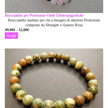
Braccialetto per Protezione Onde Elettromagnetiche
Braccialetto studiato per chi a bisogno di ulteriore Protezione
composto da Shungite e Quarzo Rosa
Fascia
49,00
€
-
52,00
€
di
Scegli
prezzo:
Questo
da
prodotto
49,00€
ha
a
più
52,00€
varianti.
Le
opzioni
possono
essere
scelte
nella
pagina
del
prodotto