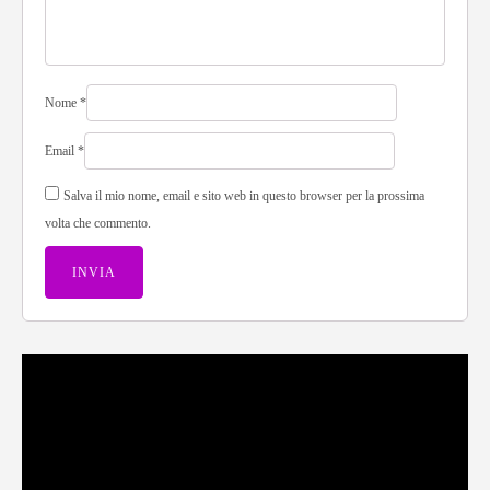
Nome
*
Email
*
Salva il mio nome, email e sito web in questo browser per la prossima
volta che commento.