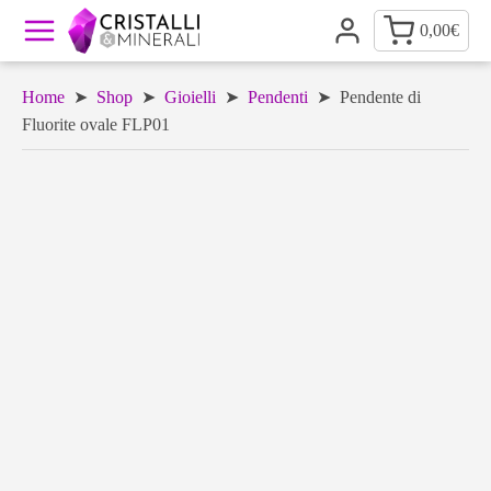
0,00
€
Home
➤
Shop
➤
Gioielli
➤
Pendenti
➤ Pendente di
Fluorite ovale FLP01