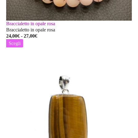
Braccialetto in opale rosa
Braccialetto in opale rosa
Fascia
24,00
€
-
27,00
€
di
Scegli
prezzo:
Questo
da
prodotto
24,00€
ha
a
più
27,00€
varianti.
Le
opzioni
possono
essere
scelte
nella
pagina
del
prodotto