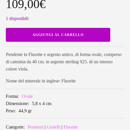
109,00
€
1 disponibili
Pendente
AGGIUNGI AL CARRELLO
di
Fluorite
ovale
FLP01
quantità
Pendente in Fluorite e argento antico, di forma ovale, compreso
di catenina da 40 cm. in argento sterling 925. di un intenso
colore viola.
Nome del minerale in inglese: Fluorite
Forma:
Ovale
Dimensione:
5,8 x 4 cm
Peso:
44,9 gr
Categorie:
Pendenti
|
Gioielli
|
Fluorite